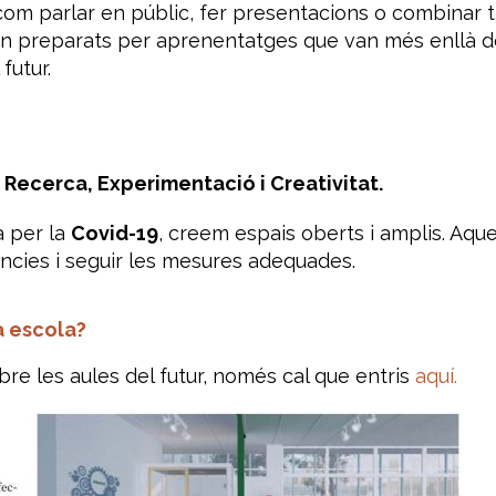
om parlar en públic, fer presentacions o combinar tr
tan preparats per aprenentatges que van més enllà d
futur.
, Recerca, Experimentació i Creativitat.
a per la
Covid-19
, creem espais oberts i amplis. A
àncies i seguir les mesures adequades.
a escola?
bre les aules del futur, només cal que entris
aquí.