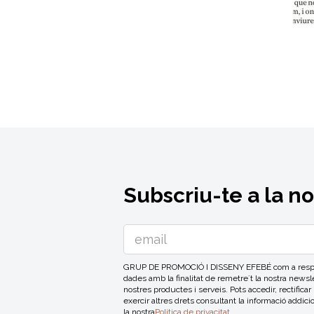
Subscriu-te a la n
GRUP DE PROMOCIÓ I DISSENY EFEBÉ com a respons
dades amb la finalitat de remetre´t la nostra news
nostres productes i serveis. Pots accedir, rectificar
exercir altres drets consultant la informació addici
la nostra
Politica de privacitat
.