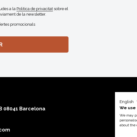
gudes a la
Politica de privacitat
sobre el
viament de la newsletter.
fertes promocionals
English
We use 
 B 08041 Barcelona
We may pla
personalis
about the 
.com
Amb el su