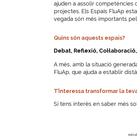
ajuden a assolir competències c
projectes. Els Espais FluAp es
vegada són més importants pel 
Quins són aquests espais?
Debat, Reflexió, Col·laboració
A més, amb la situació generad
FluAp, que ajuda a establir dist
T’interessa transformar la tev
Si tens interès en saber més so