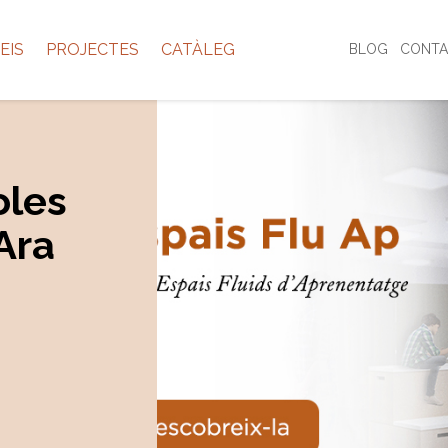
EIS
PROJECTES
CATÀLEG
BLOG
CONTA
oles
’Ara