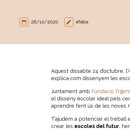
26/10/2020
efebe
Aquest dissabte 24 d’octubre, l’
A
explica com dissenyem les escol
Juntament amb
Fundació Tr@m
el disseny escolar ideal pels 
aprendre fent ús de les noves
T’ajudem a potenciar el treball 
crear les
escoles del futur
, he