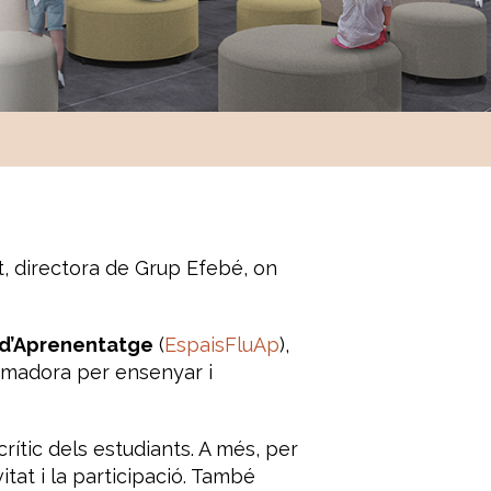
t, directora de Grup Efebé, on
s d’Aprenentatge
(
EspaisFluAp
),
ormadora per ensenyar i
rític dels estudiants. A més, per
itat i la participació. També