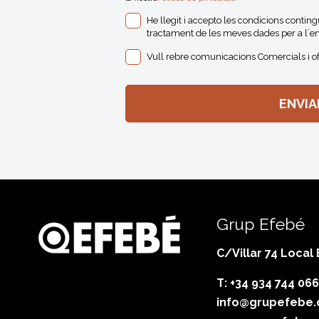
He llegit i accepto les condicions contin
tractament de les meves dades per a l´en
Vull rebre comunicacions Comercials i o
Grup Efebé
C/Villar 74 Local
T: +34 934 744 066
info@grupefebe