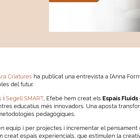
ra Criatures
ha publicat una entrevista a l’Anna Forn
es del futur.
s
i
Segell SMART
, Efebé hem creat els
Espais Fluid
centres educatius més innovadors. Una aposta transf
 metodologies pedagògiques.
en equip i per projectes i incrementar el pensament c
m creat espais experiencials, que estimulen la creativ