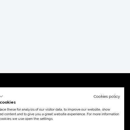
Cookies policy
cookies
ce these for analysis of our visitor data, to improve our website, show
ed content and to give you a great website experience. For more information
cookies we use open the settings.
port d’
Acció