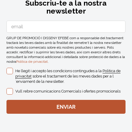
Subscriu-te a la nostra
newsletter
GRUP DE PROMOCIÓ I DISSENY EFEBÉ com a responsable del tractament
tractarà les teves dades amb la finalitat de remetre´t la nostra newsletter
amb novetats comercials sobre els nostres productes i serveis. Pots
accedir, rectificar i suprimir les teves dades, així com exercir altres drets
consultant la informació addicional i detallada sobre protecció de dades a la
nostra
Politica de privacitat
.
He llegit i accepto les condicions contingudes a la
Politica de
privacitat
sobre el tractament de les meves dades per a l
´enviament de la newsletter.
Vull rebre comunicacions Comercials i ofertes promocionals