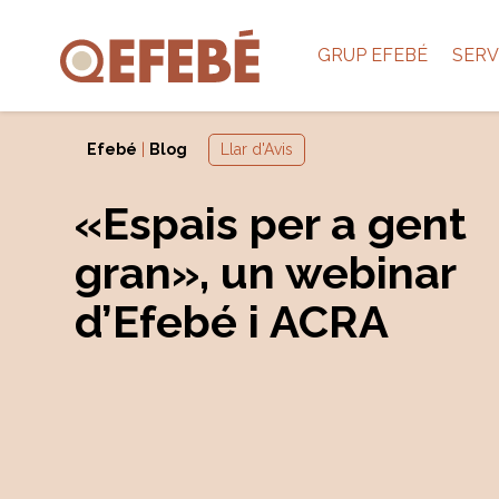
GRUP EFEBÉ
SERV
Efebé
|
Blog
Llar d'Avis
«Espais per a gent
gran», un webinar
d’Efebé i ACRA