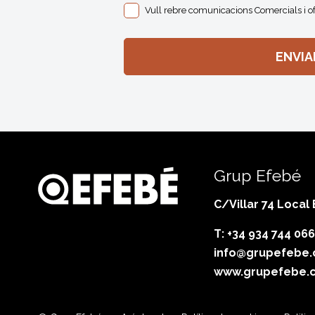
Vull rebre comunicacions Comercials i o
Grup Efebé
C/Villar 74 Local
T: +34 934 744 066
info@grupefebe
www.grupefebe.