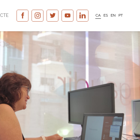
CTE
CA
ES
EN
PT