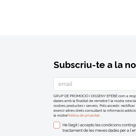
Subscriu-te a la n
GRUP DE PROMOCIÓ I DISSENY EFEBÉ com a respons
dades amb la finalitat de remetre´t la nostra news
nostres productes i serveis. Pots accedir, rectificar
exercir altres drets consultant la informació addici
la nostra
Politica de privacitat
.
He llegit i accepto les condicions contin
tractament de les meves dades per a l´en