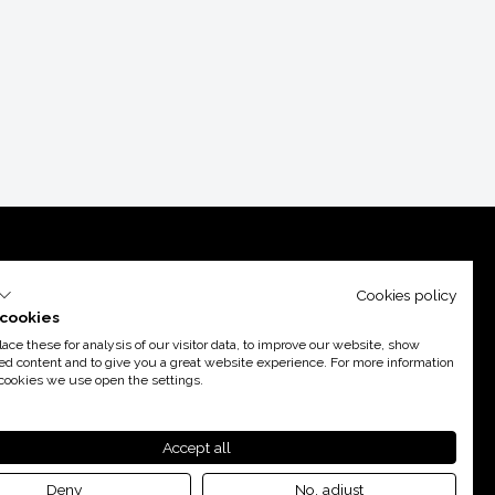
Cookies policy
cookies
ce these for analysis of our visitor data, to improve our website, show
ed content and to give you a great website experience. For more information
cookies we use open the settings.
port d’
Acció
Accept all
Deny
No, adjust