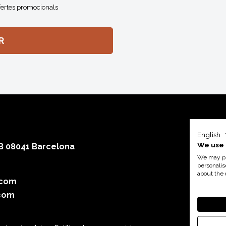
fertes promocionals
English
We use 
 B 08041 Barcelona
We may pla
personalis
about the 
.com
Amb el su
com