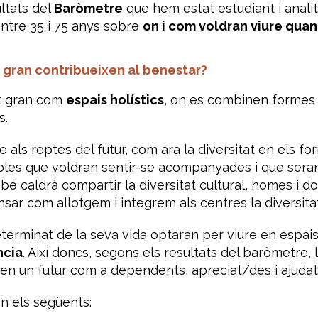
ltats del
Baròmetre
que hem estat estudiant i anali
ntre 35 i 75 anys sobre
on i com voldran viure quan
t gran contribueixen al benestar?
t gran com
espais holístics
, on es combinen formes 
s.
als reptes del futur, com ara la diversitat en els fo
soles que voldran sentir-se acompanyades i que se
é caldrà compartir la diversitat cultural, homes i do
ar com allotgem i integrem als centres la diversita
rminat de la seva vida optaran per viure en espais 
ncia
. Així doncs, segons els resultats del baròmetre,
, en un futur com a dependents, apreciat/des i ajuda
n els següents: