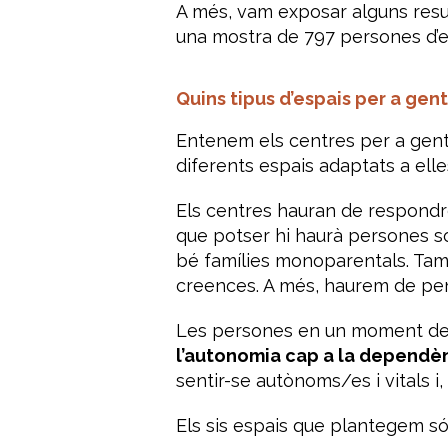
A més, vam exposar alguns resu
una mostra de 797 persones d’e
Quins tipus d’espais per a gen
Entenem els centres per a gen
diferents espais adaptats a elle
Els centres hauran de respondre 
que potser hi haurà persones 
bé famílies monoparentals. Tamb
creences. A més, haurem de pens
Les persones en un moment dete
l’autonomia cap a la dependè
sentir-se autònoms/es i vitals i
Els sis espais que plantegem só