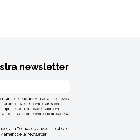
ostra newsletter
able del tractament tractarà les teves
letter amb novetats comercials sobre els
 i suprimir les teves dades, així com
onal i detallada sobre protecció de dades a
gudes a la
Politica de privacitat
sobre el
viament de la newsletter.