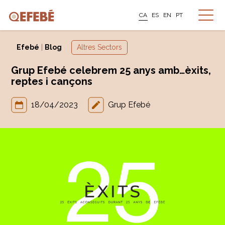
CA
ES
EN
PT
Efebé
|
Blog
Altres Sectors
Grup Efebé celebrem 25 anys amb…èxits,
reptes i cançons
18/04/2023
Grup Efebé