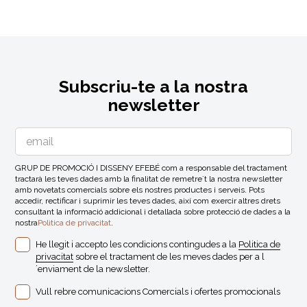
Subscriu-te a la nostra
newsletter
GRUP DE PROMOCIÓ I DISSENY EFEBÉ com a responsable del tractament
tractarà les teves dades amb la finalitat de remetre´t la nostra newsletter
amb novetats comercials sobre els nostres productes i serveis. Pots
accedir, rectificar i suprimir les teves dades, així com exercir altres drets
consultant la informació addicional i detallada sobre protecció de dades a la
nostra
Politica de privacitat
.
He llegit i accepto les condicions contingudes a la
Politica de
privacitat
sobre el tractament de les meves dades per a l
´enviament de la newsletter.
Vull rebre comunicacions Comercials i ofertes promocionals