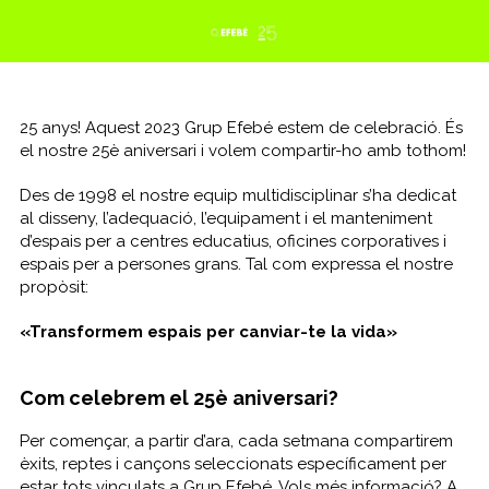
25 anys! Aquest 2023 Grup Efebé estem de celebració. És
el nostre 25è aniversari i volem compartir-ho amb tothom!
Des de 1998 el nostre equip multidisciplinar s’ha dedicat
al disseny, l’adequació, l’equipament i el manteniment
d’espais per a centres educatius, oficines corporatives i
espais per a persones grans. Tal com expressa el nostre
propòsit:
«Transformem espais per canviar-te la vida»
Com celebrem el 25è aniversari?
Per començar, a partir d’ara, cada setmana compartirem
èxits, reptes i cançons seleccionats específicament per
estar tots vinculats a Grup Efebé. Vols més informació? A