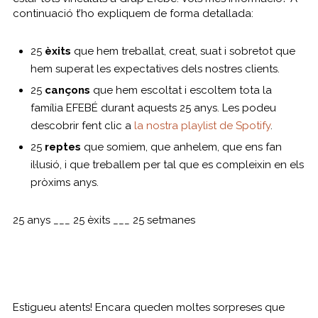
continuació t’ho expliquem de forma detallada:
25
èxits
que hem treballat, creat, suat i sobretot que
hem superat les expectatives dels nostres clients.
25
cançons
que hem escoltat i escoltem tota la
família EFEBÉ durant aquests 25 anys. Les podeu
descobrir fent clic a
la nostra playlist de Spotify
.
25
reptes
que somiem, que anhelem, que ens fan
il·lusió, i que treballem per tal que es compleixin en els
pròxims anys.
25 anys ___ 25 èxits ___ 25 setmanes
Estigueu atents! Encara queden moltes sorpreses que