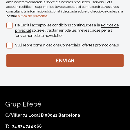
amb novetats comercials sobre els nostres productes i serveis. Pots
accedir, rectificar i suprimir les teves dades, així com exercir altres drets
consultant la informació addicional i detallada sobre protecció de dades a la
nostra
Politica de privacitat
.
He llegit i accepto les condicions contingudes a la
Politica de
privacitat
sobre el tractament de les meves dades per a l
´enviament de la newsletter.
Vull rebre comunicacions Comercials i ofertes promocionals
Grup Efebé
C/Villar 74 Local B 08041 Barcelona
T: +34 934 744 066