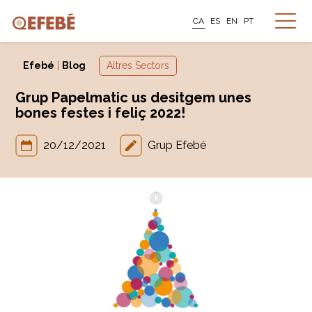
CA
ES
EN
PT
Efebé
|
Blog
Altres Sectors
Grup Papelmatic us desitgem unes
bones festes i feliç 2022!
20/12/2021
Grup Efebé