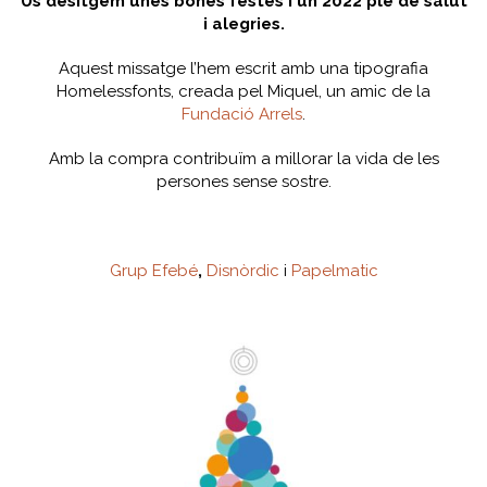
Us desitgem unes bones festes i un 2022 ple de salut
i alegries.
Aquest missatge l’hem escrit amb una tipografia
Homelessfonts, creada pel Miquel, un amic de la
Fundació Arrels
.
Amb la compra contribuïm a millorar la vida de les
persones sense sostre.
Grup Efebé
,
Disnòrdic
i
Papelmatic