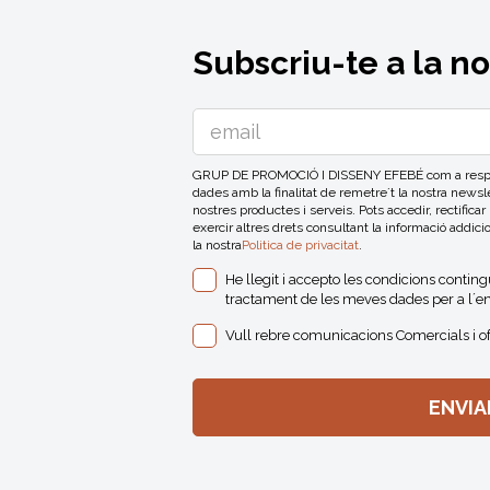
Subscriu-te a la n
GRUP DE PROMOCIÓ I DISSENY EFEBÉ com a respons
dades amb la finalitat de remetre´t la nostra news
nostres productes i serveis. Pots accedir, rectificar
exercir altres drets consultant la informació addici
la nostra
Politica de privacitat
.
He llegit i accepto les condicions contin
tractament de les meves dades per a l´en
Vull rebre comunicacions Comercials i o