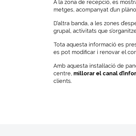
A la zona de recepció, es mostr
metges, acompanyat d’un plànol de
D’altra banda, a les zones d’es
grupal, activitats que s’organi
Tota aquesta informació es pres
es pot modificar i renovar el con
Amb aquesta instal·lació de pane
centre,
millorar el canal d’info
clients.