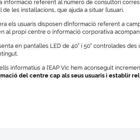
a informació referent al número de consultori corresp
 les instal·lacions, que ajuda a situar l’usuari.
pera els usuaris disposen d’informació referent a cam
tzen al propi centre o informació corporativa acompa
enta en pantalles LED de 40” i 50” controlades des d
tingut.
lls informatius a l’EAP Vic hem aconseguit incrementar
rmació del centre cap als seus usuaris i establir re