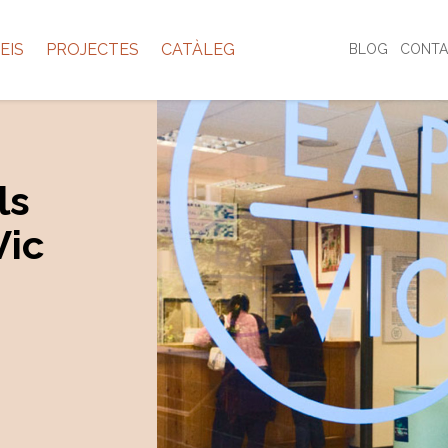
EIS
PROJECTES
CATÀLEG
BLOG
CONTA
ls
Vic