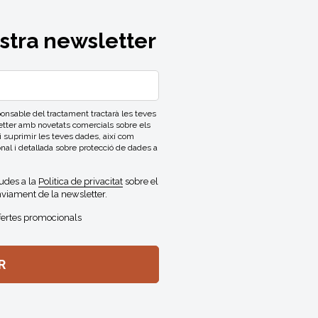
ostra newsletter
able del tractament tractarà les teves
letter amb novetats comercials sobre els
 i suprimir les teves dades, així com
onal i detallada sobre protecció de dades a
gudes a la
Politica de privacitat
sobre el
viament de la newsletter.
fertes promocionals