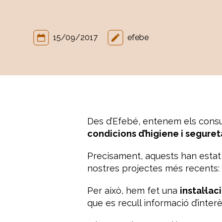
15/09/2017
efebe
Des d’Efebé, entenem els consu
condicions d’higiene i segure
Precisament, aquests han estat
nostres projectes més recents: 
Per això, hem fet una
instal·lac
que es recull informació d’inter