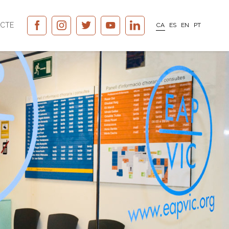
CTE
CA
ES
EN
PT