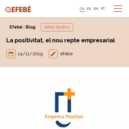
CA
ES
EN
PT
Efebé
|
Blog
Altres Sectors
La positivitat, el nou repte empresarial
14/11/2019
efebe