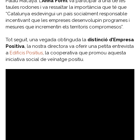
Palau Macaya. L’
Anna Fornt
va participar a una de les
taules rodones i va ressaltar la importància que té que
“
Catalunya esdevingui un país socialment responsable
incentivant que les empreses desenvolupin programes i
mesures que incrementin els territoris compromesos
”.
Tot seguit, una vegada obtinguda la
distinció d’Empresa
Positiva
, la nostra directora va oferir una petita entrevista
a
Edificis Positius
, la cooperativa que promou aquesta
iniciativa social de veïnatge positiu.