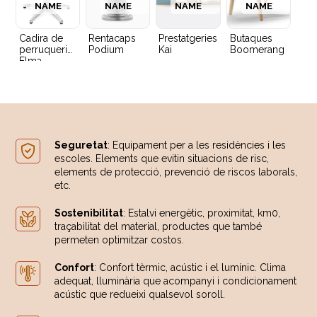
NAME
NAME
NAME
NAME
Cadira de
Rentacaps
Prestatgeries
Butaques
perruqueria
Podium
Kai
Boomerang
Elma
Seguretat
: Equipament per a les residències i les
escoles. Elements que evitin situacions de risc,
elements de protecció, prevenció de riscos laborals,
etc.
Sostenibilitat
: Estalvi energètic, proximitat, km0,
traçabilitat del material, productes que també
permeten optimitzar costos.
Confort
: Confort tèrmic, acústic i el lumínic. Clima
adequat, lluminària que acompanyi i condicionament
acústic que redueixi qualsevol soroll.