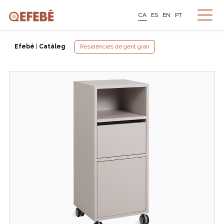
CA
ES
EN
PT
Efebé
|
Catàleg
Residències de gent gran