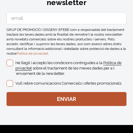
newsletter
GRUP DE PROMOCIÓ I DISSENY EFEBÉ com a responsable del tractament
tractarà les teves dades amb la finalitat de remetre´t la nostra newsletter
amb novetats comercials sobre els nostres productes i serveis. Pots
accedir, rectificar i suprimir les teves dades, així com exercir altres drets
consultant la informació addicional i detallada sobre protecció de dades a la
nostra
Politica de privacitat
.
He llegit i accepto les condicions contingudes a la
Politica de
privacitat
sobre el tractament de les meves dades per a l
´enviament de la newsletter.
Vull rebre comunicacions Comercials i ofertes promocionals