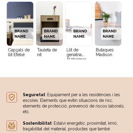
BRAND
BRAND
BRAND
BRAND
NAME
NAME
NAME
NAME
Capçals de
Tauleta de
Llit de
Butaques
llit Efebé
nit
geriatria
Madison
Alzheimer
Seguretat
: Equipament per a les residències i les
escoles. Elements que evitin situacions de risc,
elements de protecció, prevenció de riscos laborals,
etc.
Sostenibilitat
: Estalvi energètic, proximitat, km0,
traçabilitat del material, productes que també