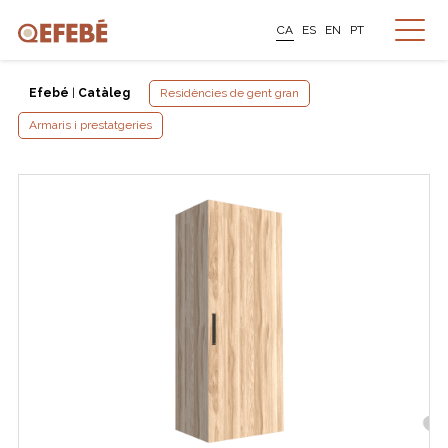
CA
ES
EN
PT
Efebé
|
Catàleg
Residències de gent gran
Armaris i prestatgeries