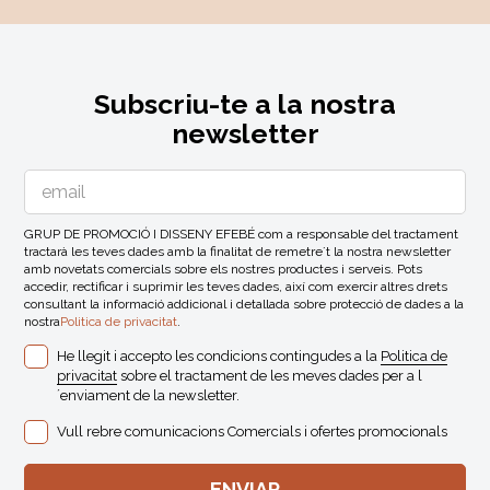
Subscriu-te a la nostra
newsletter
GRUP DE PROMOCIÓ I DISSENY EFEBÉ com a responsable del tractament
tractarà les teves dades amb la finalitat de remetre´t la nostra newsletter
amb novetats comercials sobre els nostres productes i serveis. Pots
accedir, rectificar i suprimir les teves dades, així com exercir altres drets
consultant la informació addicional i detallada sobre protecció de dades a la
nostra
Politica de privacitat
.
He llegit i accepto les condicions contingudes a la
Politica de
privacitat
sobre el tractament de les meves dades per a l
´enviament de la newsletter.
Vull rebre comunicacions Comercials i ofertes promocionals