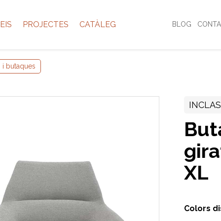
EIS
PROJECTES
CATÀLEG
BLOG
CONTA
 i butaques
INCLA
But
gir
XL
Colors d