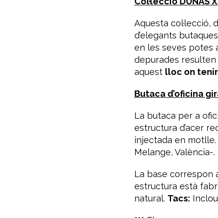
Col·lecció DUNAS
Aquesta col·lecció, 
d’elegants butaque
en les seves potes a
depurades resulten a
aquest
lloc on teni
Butaca d’oficina g
La butaca per a ofi
estructura d’acer re
injectada en motlle.
Melange, València-.
La base correspon 
estructura està fabr
natural.
Tacs:
Inclou