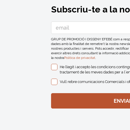
Subscriu-te a la n
GRUP DE PROMOCIÓ I DISSENY EFEBÉ com a respons
dades amb la finalitat de remetre´t la nostra news
nostres productes i serveis. Pots accedir, rectificar
exercir altres drets consultant la informació addici
la nostra
Politica de privacitat
.
He llegit i accepto les condicions contin
tractament de les meves dades per a l´en
Vull rebre comunicacions Comercials i o