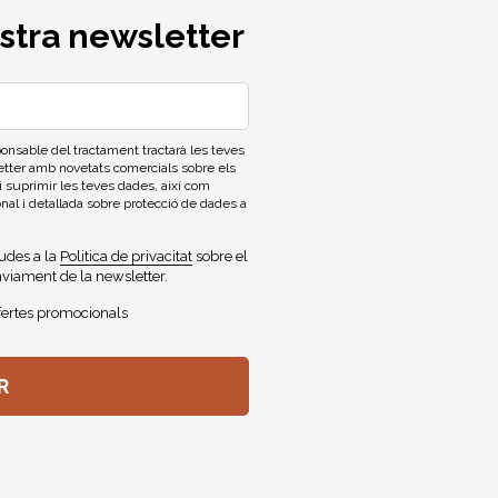
ostra newsletter
able del tractament tractarà les teves
letter amb novetats comercials sobre els
 i suprimir les teves dades, així com
onal i detallada sobre protecció de dades a
gudes a la
Politica de privacitat
sobre el
viament de la newsletter.
fertes promocionals