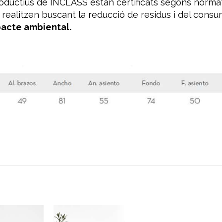
roductius de INCLASS estan certificats segons norm
s realitzen buscant la reducció de residus i del cons
pacte ambiental.