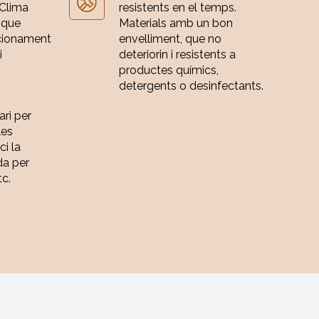
 Clima
resistents en el temps.
 que
Materials amb un bon
cionament
envelliment, que no
i
deteriorin i resistents a
productes químics,
detergents o desinfectants.
ari per
les
ci la
da per
tc.