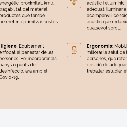
energètic, proximitat, km0,
acústic i el lumínic.
traçabilitat del material,
adequat, lluminària
productes que també
acompanyi i condi
permeten optimitzar costos.
acústic que redueix
qualsevol soroll.
Higiene
: Equipament
Ergonomia
: Mobili
enfocat al benestar de les
millorar la salut de 
persones. Per incorporar als
persones, que refor
banys o punts de
posició de adequa
desinfecció, ara amb el
treballar, estudiar, e
Covid-19.