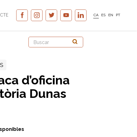
CTE
CA
ES
EN
PT
SS
aca d’oficina
atòria Dunas
isponibles