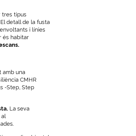
 tres tipus
El detall de la fusta
nvoltants i línies
r és habitar
descans.
t amb una
siliència CMHR
ts -Step, Step
ta.
La seva
 al
cades.