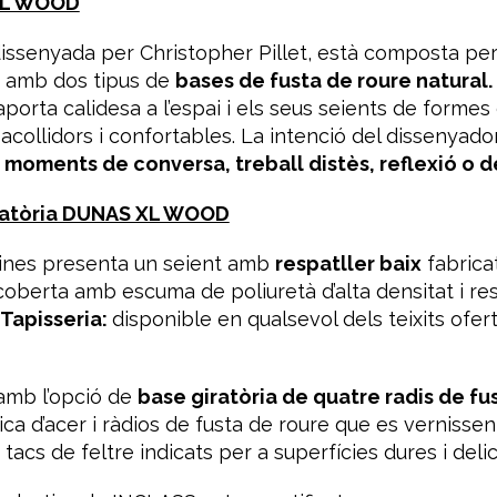
 XL WOOD
dissenyada per Christopher Pillet, està composta per
s amb dos tipus de
bases de fusta de roure natural.
porta calidesa a l’espai i els seus seients de formes e
collidors i confortables. La intenció del dissenyado
r moments de conversa, treball distès, reflexió o 
iratòria DUNAS XL WOOD
cines presenta un seient amb
respatller baix
fabrica
coberta amb escuma de poliuretà d’alta densitat i re
Tapisseria:
disponible en qualsevol dels teixits ofer
amb l’opció de
base giratòria de quatre radis de fus
ica d’acer i ràdios de fusta de roure que es vernissen
 tacs de feltre indicats per a superfícies dures i deli