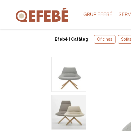
GRUP EFEBÉ
SERV
Efebé
|
Catàleg
Oficines
Sofàs