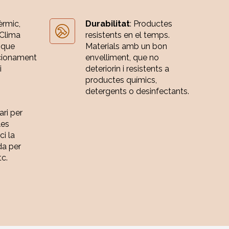
èrmic,
Durabilitat
: Productes
 Clima
resistents en el temps.
 que
Materials amb un bon
cionament
envelliment, que no
i
deteriorin i resistents a
productes químics,
detergents o desinfectants.
ari per
les
ci la
da per
tc.