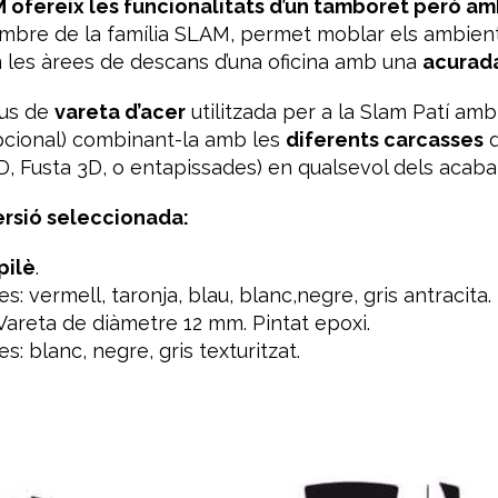
M ofereix les funcionalitats d’un tamboret però am
re de la família SLAM, permet moblar els ambients 
om les àrees de descans d’una oficina amb una
acurada
pus de
vareta d’acer
utilitzada per a la Slam Patí am
opcional) combinant-la amb les
diferents carcasses
d
2D, Fusta 3D, o entapissades) en qualsevol dels acabats
ersió seleccionada:
pilè
.
s: vermell, taronja, blau, blanc,negre, gris antracita.
Vareta de diàmetre 12 mm. Pintat epoxi.
s: blanc, negre, gris texturitzat.