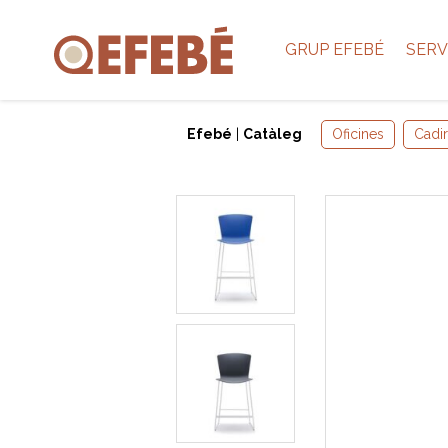
GRUP EFEBÉ
SERV
Efebé
|
Catàleg
Oficines
Cadi