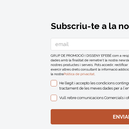
Subscriu-te a la n
GRUP DE PROMOCIÓ I DISSENY EFEBÉ com a respons
dades amb la finalitat de remetre´t la nostra news
nostres productes i serveis. Pots accedir, rectificar
exercir altres drets consultant la informació addici
la nostra
Politica de privacitat
.
He llegit i accepto les condicions contin
tractament de les meves dades per a l´en
Vull rebre comunicacions Comercials i o