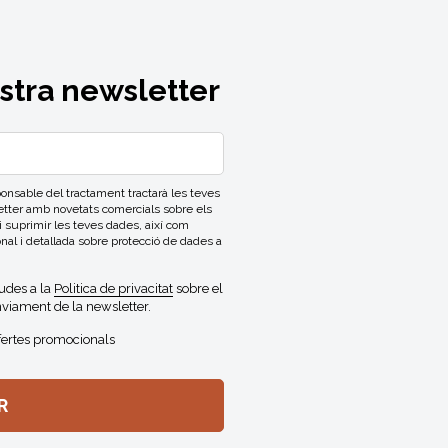
ostra newsletter
able del tractament tractarà les teves
letter amb novetats comercials sobre els
 i suprimir les teves dades, així com
onal i detallada sobre protecció de dades a
gudes a la
Politica de privacitat
sobre el
viament de la newsletter.
fertes promocionals