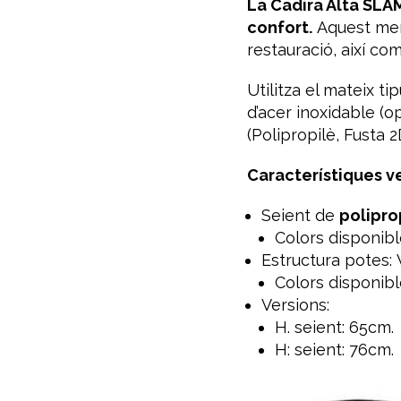
La Cadira Alta SLA
confort.
Aquest memb
restauració, així c
Utilitza el mateix ti
d’acer inoxidable (
(Polipropilè, Fusta 
Característiques v
Seient de
polipro
Colors disponible
Estructura potes: 
Colors disponible
Versions:
H. seient: 65cm.
H: seient: 76cm.