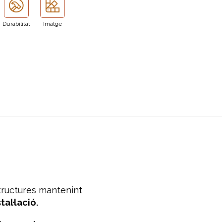
Durabilitat
Imatge
tructures mantenint
al·lació.