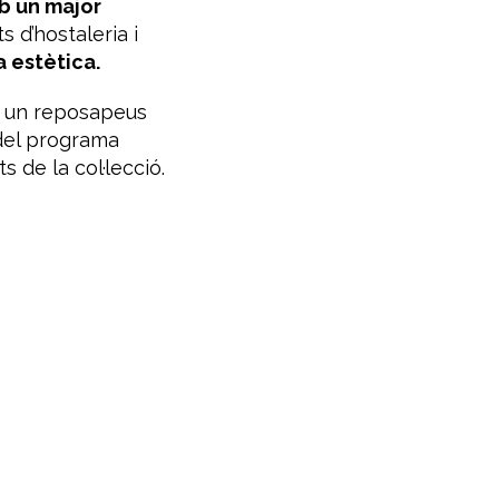
b un major
d’hostaleria i
 estètica.
b un reposapeus
el programa
 de la col·lecció.