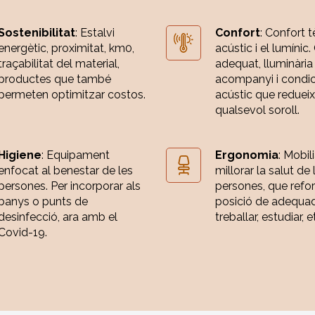
Sostenibilitat
: Estalvi
Confort
: Confort t
energètic, proximitat, km0,
acústic i el lumínic.
traçabilitat del material,
adequat, lluminària
productes que també
acompanyi i condi
permeten optimitzar costos.
acústic que redueix
qualsevol soroll.
Higiene
: Equipament
Ergonomia
: Mobili
enfocat al benestar de les
millorar la salut de 
persones. Per incorporar als
persones, que refor
banys o punts de
posició de adequa
desinfecció, ara amb el
treballar, estudiar, e
Covid-19.