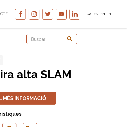
CTE
CA
ES
EN
PT
X
ira alta SLAM
L MÉS INFORMACIÓ
rístiques