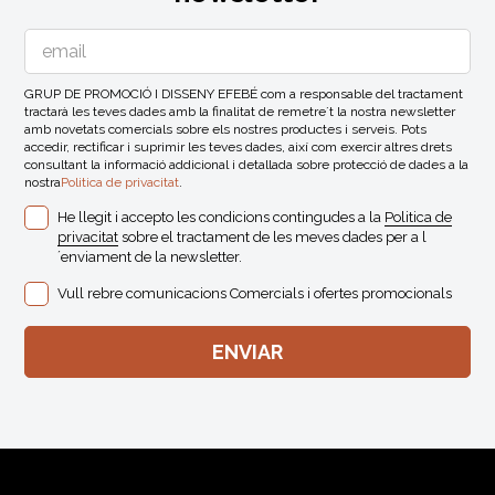
GRUP DE PROMOCIÓ I DISSENY EFEBÉ com a responsable del tractament
tractarà les teves dades amb la finalitat de remetre´t la nostra newsletter
amb novetats comercials sobre els nostres productes i serveis. Pots
accedir, rectificar i suprimir les teves dades, així com exercir altres drets
consultant la informació addicional i detallada sobre protecció de dades a la
nostra
Politica de privacitat
.
He llegit i accepto les condicions contingudes a la
Politica de
privacitat
sobre el tractament de les meves dades per a l
´enviament de la newsletter.
Vull rebre comunicacions Comercials i ofertes promocionals