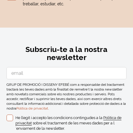
treballar, estudiar, etc.
Subscriu-te a la nostra
newsletter
GRUP DE PROMOCIÓ I DISSENY EFEBÉ com a responsable del tractament
tractarà les teves dades amb la finalitat de remetre´t la nostra newsletter
amb novetats comercials sobre els nostres productes i serveis. Pots
accedir, rectificar i suprimir les teves dades, així com exercir altres drets
consultant la informació addicional i detallada sobre protecció de dades a la
nostra
Politica de privacitat
.
He llegit i accepto les condicions contingudes a la
Politica de
privacitat
sobre el tractament de les meves dades per a l
´enviament de la newsletter.