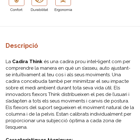
Confort
Durabilitat
Ergonomia
Descripció
La
Cadira Think
és una cadira prou intel•ligent com per
comprendre la manera en què un s’asseu, auto ajustant-
se intuïtivament al teu cos i als seus moviments. Una
cadira concebuda també per minimitzar el seu impacte
sobre el medi ambient durant tota seva vida útil. Els
innovadors flexors Think distribueixen el pes de l’usuari i
s’adapten a tots els seus moviments i canvis de postura.
Els flexors del suport segueixen el moviment natural de la
columna i de la pelvis. Estan calibrats individualment per
proporcionar una subjecció òptima a cada zona de
l’esquena.