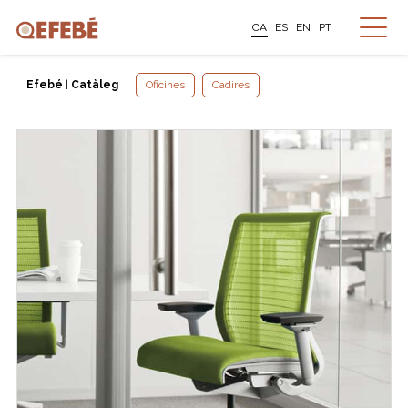
CA
ES
EN
PT
Efebé
|
Catàleg
Oficines
Cadires