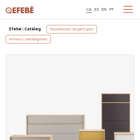
CA
ES
EN
PT
Efebé
|
Catàleg
Residències de gent gran
Armaris i prestatgeries