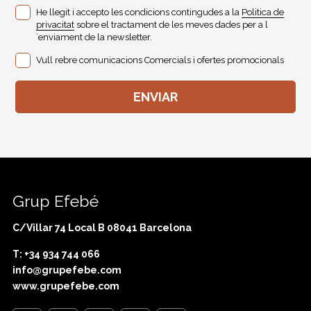
He llegit i accepto les condicions contingudes a la
Politica de
privacitat
sobre el tractament de les meves dades per a l
´enviament de la newsletter.
Vull rebre comunicacions Comercials i ofertes promocionals
Grup Efebé
C/Villar 74 Local B 08041 Barcelona
T: +34 934 744 066
info@grupefebe.com
www.grupefebe.com