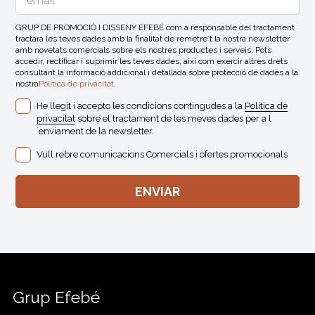
GRUP DE PROMOCIÓ I DISSENY EFEBÉ com a responsable del tractament
tractarà les teves dades amb la finalitat de remetre´t la nostra newsletter
amb novetats comercials sobre els nostres productes i serveis. Pots
accedir, rectificar i suprimir les teves dades, així com exercir altres drets
consultant la informació addicional i detallada sobre protecció de dades a la
nostra
Politica de privacitat
.
He llegit i accepto les condicions contingudes a la
Politica de
privacitat
sobre el tractament de les meves dades per a l
´enviament de la newsletter.
Vull rebre comunicacions Comercials i ofertes promocionals
Grup Efebé