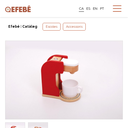
CA
ES
EN
PT
Efebé
|
Catàleg
Escoles
Accessoris