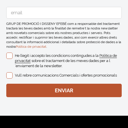
GRUP DE PROMOCIÓ I DISSENY EFEBÉ com a responsable del tractament
tractarà les teves dades amb la finalitat de remetre´t la nostra newsletter
amb novetats comercials sobre els nostres productes i serveis. Pots
accedir, rectificar i suprimir les teves dades, així com exercir altres drets
consultant la informació addicional i detallada sobre protecció de dades a la
nostra
Politica de privacitat
.
He llegit i accepto les condicions contingudes a la
Politica de
privacitat
sobre el tractament de les meves dades per a l
´enviament de la newsletter.
Vull rebre comunicacions Comercials i ofertes promocionals