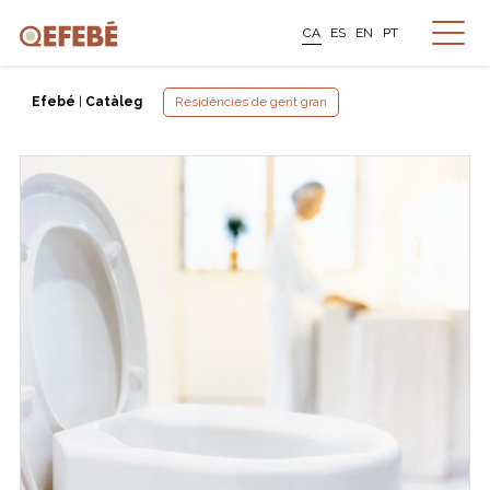
CA
ES
EN
PT
Efebé
|
Catàleg
Residències de gent gran