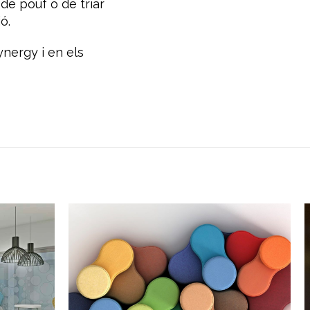
 de pouf o de triar
ó.
nergy i en els