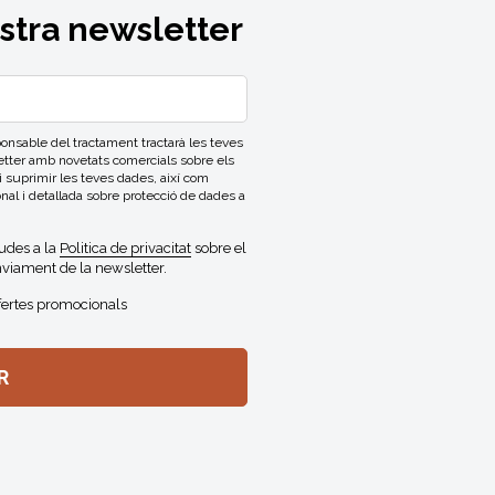
ostra newsletter
able del tractament tractarà les teves
letter amb novetats comercials sobre els
 i suprimir les teves dades, així com
onal i detallada sobre protecció de dades a
gudes a la
Politica de privacitat
sobre el
viament de la newsletter.
fertes promocionals