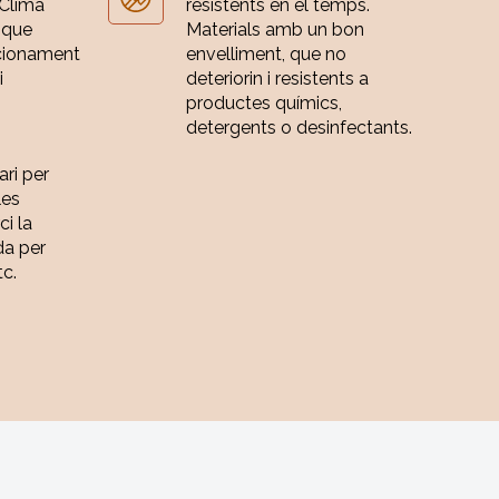
 Clima
resistents en el temps.
 que
Materials amb un bon
cionament
envelliment, que no
i
deteriorin i resistents a
productes químics,
detergents o desinfectants.
ari per
les
ci la
da per
tc.