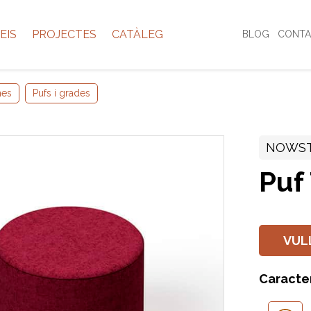
EIS
PROJECTES
CATÀLEG
BLOG
CONTA
nes
Pufs i grades
NOWS
Puf
VUL
Caracte