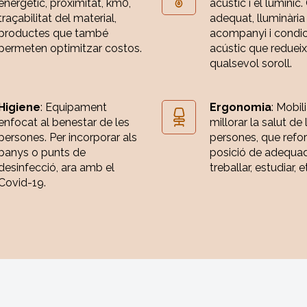
energètic, proximitat, km0,
acústic i el lumínic.
traçabilitat del material,
adequat, lluminària
productes que també
acompanyi i condi
permeten optimitzar costos.
acústic que redueix
qualsevol soroll.
Higiene
: Equipament
Ergonomia
: Mobili
enfocat al benestar de les
millorar la salut de 
persones. Per incorporar als
persones, que refor
banys o punts de
posició de adequa
desinfecció, ara amb el
treballar, estudiar, e
Covid-19.