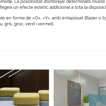
còmode. La possibilitat d’ombrejar determinats nivells
fegeix un efecte estètic addicional a tota la disposici
ble en forma de «O», «Y», amb entapissat Blazer o Sy
, gris, groc, verd i vermell.