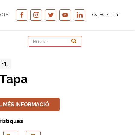
CTE
CA
ES
EN
PT
TYL
 Tapa
L MÉS INFORMACIÓ
rístiques