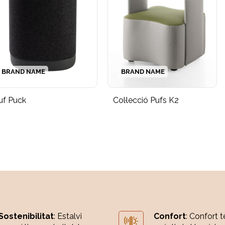
BRAND NAME
BRAND NAME
uf Puck
Col·lecció Pufs K2
Sostenibilitat
: Estalvi
Confort
: Confort t