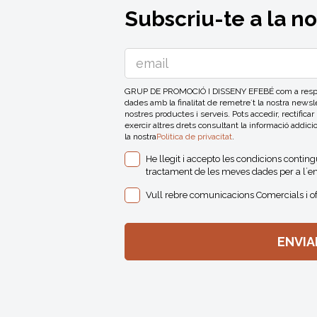
Subscriu-te a la n
GRUP DE PROMOCIÓ I DISSENY EFEBÉ com a respons
dades amb la finalitat de remetre´t la nostra news
nostres productes i serveis. Pots accedir, rectificar
exercir altres drets consultant la informació addici
la nostra
Politica de privacitat
.
He llegit i accepto les condicions contin
tractament de les meves dades per a l´en
Vull rebre comunicacions Comercials i o