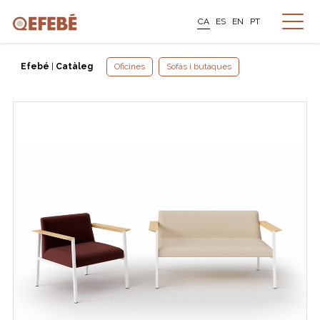
CA
ES
EN
PT
Efebé
|
Catàleg
Oficines
Sofàs i butaques