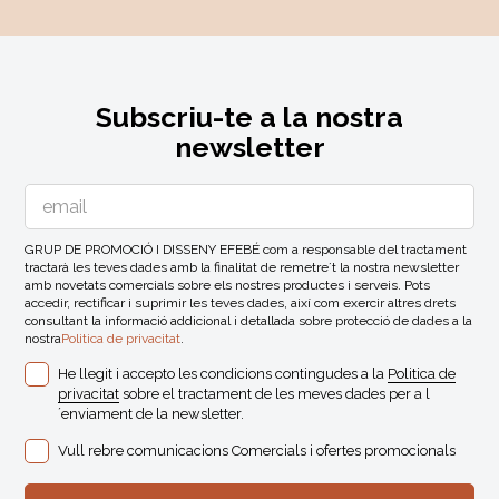
Subscriu-te a la nostra
newsletter
GRUP DE PROMOCIÓ I DISSENY EFEBÉ com a responsable del tractament
tractarà les teves dades amb la finalitat de remetre´t la nostra newsletter
amb novetats comercials sobre els nostres productes i serveis. Pots
accedir, rectificar i suprimir les teves dades, així com exercir altres drets
consultant la informació addicional i detallada sobre protecció de dades a la
nostra
Politica de privacitat
.
He llegit i accepto les condicions contingudes a la
Politica de
privacitat
sobre el tractament de les meves dades per a l
´enviament de la newsletter.
Vull rebre comunicacions Comercials i ofertes promocionals