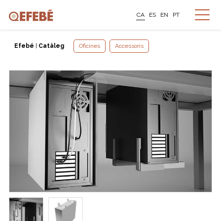
CA
ES
EN
PT
Efebé
|
Catàleg
Oficines
Accessoris