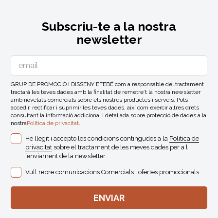
Subscriu-te a la nostra
newsletter
GRUP DE PROMOCIÓ I DISSENY EFEBÉ com a responsable del tractament
tractarà les teves dades amb la finalitat de remetre´t la nostra newsletter
amb novetats comercials sobre els nostres productes i serveis. Pots
accedir, rectificar i suprimir les teves dades, així com exercir altres drets
consultant la informació addicional i detallada sobre protecció de dades a la
nostra
Politica de privacitat
.
He llegit i accepto les condicions contingudes a la
Politica de
privacitat
sobre el tractament de les meves dades per a l
´enviament de la newsletter.
Vull rebre comunicacions Comercials i ofertes promocionals