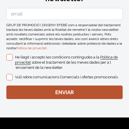
GRUP DE PROMOCIÓ I DISSENY EFEBÉ com a responsable del tractament
tractarà les teves dades amb la finalitat de remetre´t la nostra newsletter
amb novetats comercials sobre els nostres productes i serveis. Pots
accedir, rectificar i suprimir les teves dades, així com exercir altres drets
consultant la informació addicional i detallada sobre protecció de dades a la
nostra
Politica de privacitat
.
He llegit i accepto les condicions contingudes a la
Politica de
privacitat
sobre el tractament de les meves dades per a l
´enviament de la newsletter.
Vull rebre comunicacions Comercials i ofertes promocionals