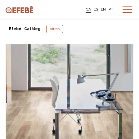
CA
ES
EN
PT
Efebé
|
Catàleg
Altres