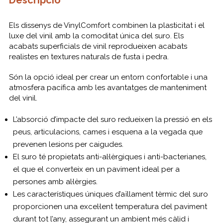
Descripció
Els dissenys de VinylComfort combinen la plasticitat i el
luxe del vinil amb la comoditat única del suro. Els
acabats superficials de vinil reprodueixen acabats
realistes en textures naturals de fusta i pedra.
Són la opció ideal per crear un entorn confortable i una
atmosfera pacífica amb les avantatges de manteniment
del vinil.
L’absorció d’impacte del suro redueixen la pressió en els
peus, articulacions, cames i esquena a la vegada que
prevenen lesions per caigudes.
El suro té propietats anti-al·lèrgiques i anti-bacterianes,
el que el converteix en un paviment ideal per a
persones amb al·lèrgies.
Les característiques úniques d’aïllament tèrmic del suro
proporcionen una excel·lent temperatura del paviment
durant tot l’any, assegurant un ambient més càlid i