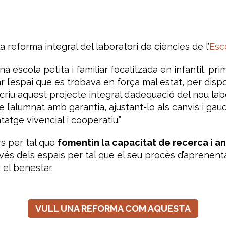
 reforma integral del laboratori de ciències de l’
Esc
a escola petita i familiar focalitzada en infantil, prim
ar l’espai que es trobava en força mal estat, per dispo
scriu aquest projecte integral d’adequació del nou la
de l’alumnat amb garantia, ajustant-lo als canvis i ga
tatge vivencial i cooperatiu.”
s per tal que
fomentin la capacitat de recerca i an
 dels espais per tal que el seu procés d’aprenentat
i el benestar.
VULL UNA REFORMA COM AQUESTA