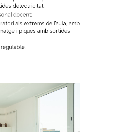
des d’electricitat;
sonal docent;
atori als extrems de l’aula, amb
atge i piques amb sortides
regulable.