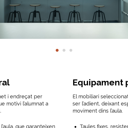
ral
Equipament p
net i endreçat per
El mobiliari selecciona
e motivi l’alumnat a
ser l’adient, deixant es
.
moviment dins l’aula.
 l’aula, que garanteixen
Taules fixes, resist