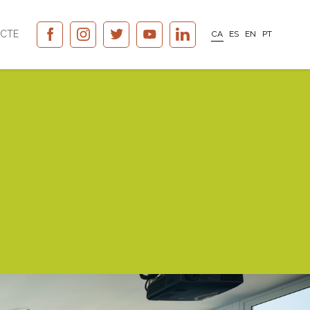
CTE
CA
ES
EN
PT