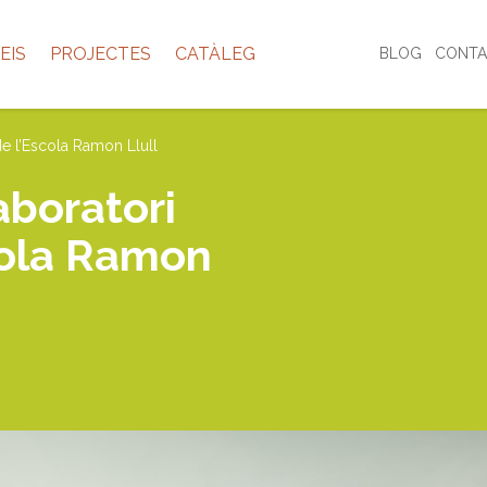
EIS
PROJECTES
CATÀLEG
BLOG
CONTA
de l’Escola Ramon Llull
aboratori
cola Ramon