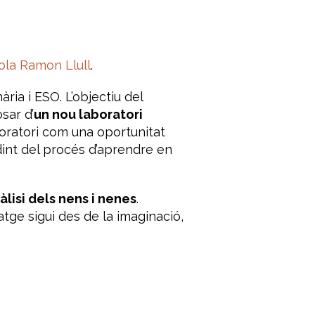
ola Ramon Llull
.
ària i ESO. L’objectiu del
sar d’
un nou laboratori
boratori com una oportunitat
udint del procés d’aprendre en
àlisi dels nens i nenes
.
ge sigui des de la imaginació,