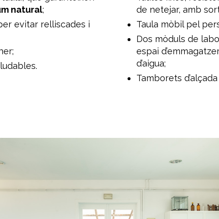
um natural
;
de netejar, amb sorti
per evitar relliscades i
Taula mòbil pel per
Dos mòduls de labor
ner;
espai d’emmagatzem
d’aigua;
ludables.
Tamborets d’alçada 