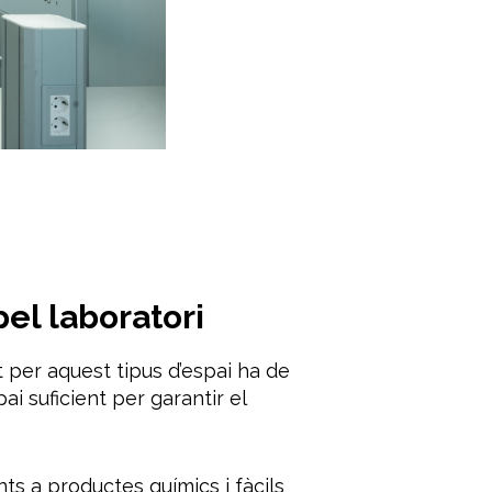
el laboratori
t per aquest tipus d’espai ha de
pai suficient per garantir el
ents a productes químics i fàcils