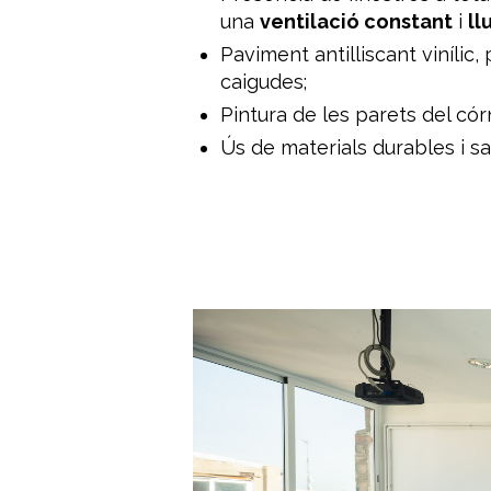
una
ventilació constant
i
ll
Paviment antilliscant vinílic, 
caigudes;
Pintura de les parets del cór
Ús de materials durables i sa