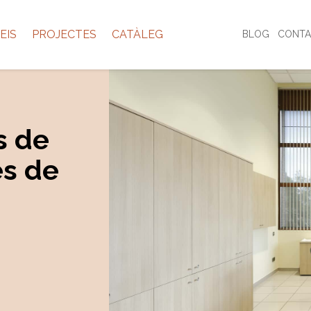
EIS
PROJECTES
CATÀLEG
BLOG
CONTA
s de
es de