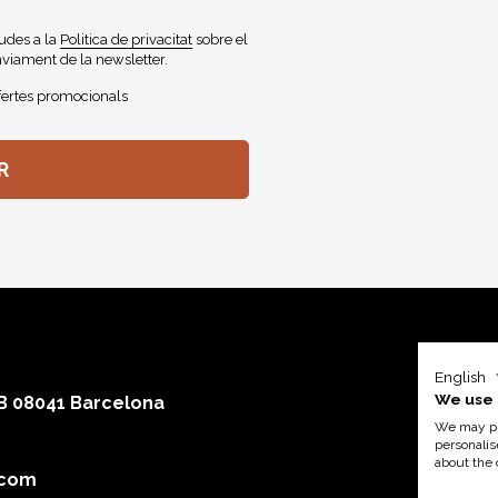
gudes a la
Politica de privacitat
sobre el
viament de la newsletter.
fertes promocionals
English
We use 
 B 08041 Barcelona
We may pla
personalis
about the 
.com
Amb el su