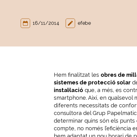
16/11/2014
efebe
Hem finalitzat les
obres de millo
sistemes de protecció solar
de
instal·lació
que, a més, es cont
smartphone. Així, en qualsevol 
diferents necessitats de confort
consultora del Grup Papelmatic,
determinar quins són els punts 
compte, no només l’eficiència en
hem adaptat un nou horari de pos