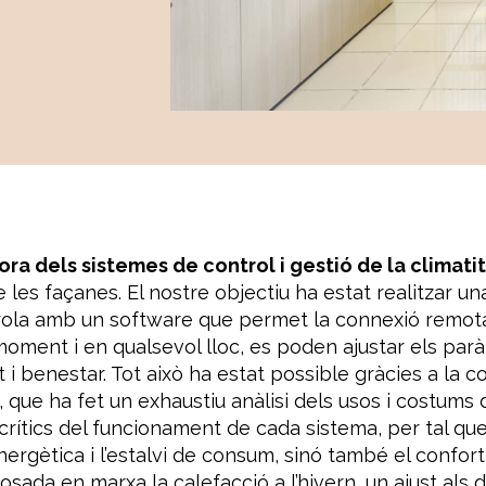
ra dels sistemes de control i gestió de la climatitza
 les façanes. El nostre objectiu ha estat realitzar u
rola amb un software que permet la connexió remota
moment i en qualsevol lloc, es poden ajustar els parà
 i benestar. Tot això ha estat possible gràcies a la c
 que ha fet un exhaustiu anàlisi dels usos i costums 
crítics del funcionament de cada sistema, per tal qu
ergètica i l’estalvi de consum, sinó també el confor
ada en marxa la calefacció a l’hivern, un ajust als 