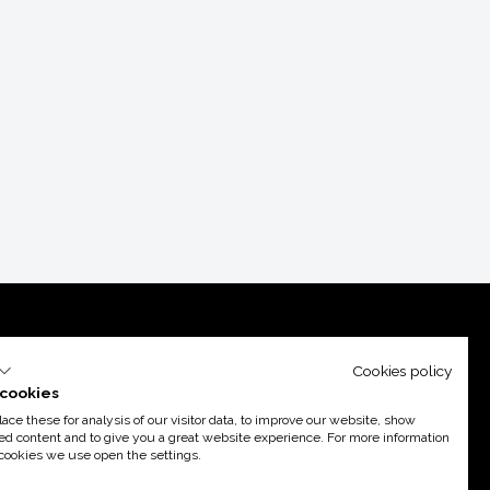
Cookies policy
cookies
ce these for analysis of our visitor data, to improve our website, show
ed content and to give you a great website experience. For more information
cookies we use open the settings.
port d’
Acció