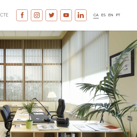
CTE
CA
ES
EN
PT