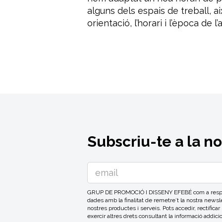
alguns dels espais de treball, a
orientació, l’horari i l’època de l’
Subscriu-te a la n
GRUP DE PROMOCIÓ I DISSENY EFEBÉ com a respons
dades amb la finalitat de remetre´t la nostra news
nostres productes i serveis. Pots accedir, rectificar
exercir altres drets consultant la informació addici