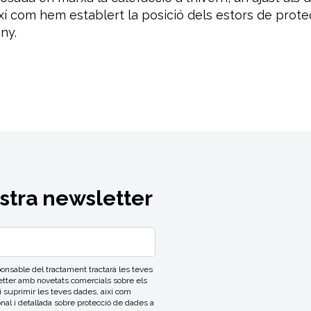
ixí com hem establert la posició dels estors de prote
any.
ostra newsletter
able del tractament tractarà les teves
letter amb novetats comercials sobre els
 i suprimir les teves dades, així com
onal i detallada sobre protecció de dades a