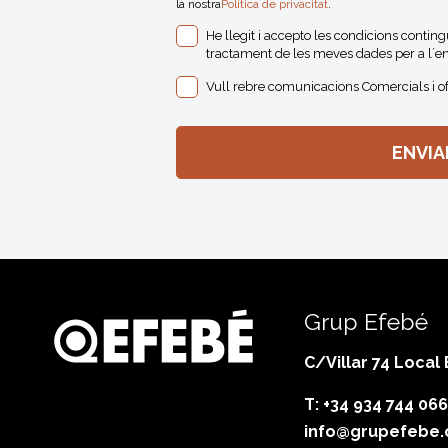
la nostra
Politica de privacitat
.
He llegit i accepto les condicions contin
tractament de les meves dades per a l´en
Vull rebre comunicacions Comercials i o
Grup Efebé
C/Villar 74 Local
T: +34 934 744 066
info@grupefebe