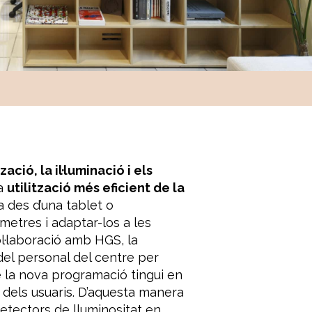
ció, la il·luminació i els
na
utilització més eficient de la
 des d’una tablet o
metres i adaptar-los a les
ol·laboració amb HGS, la
del personal del centre per
e la nova programació tingui en
t dels usuaris. D’aquesta manera
detectors de lluminositat en