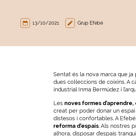
13/10/2021
Grup Efebé
Sentat és la nova marca que ja
dues col·leccions de coixins. A
industrial Inma Bermúdez i l’arqu
Les
noves formes d’aprendre, e
creat per poder donar un espai 
distesos i confortables. A Efeb
reforma d’espais
. Als nostres 
alhora, disposar d’espais tranq