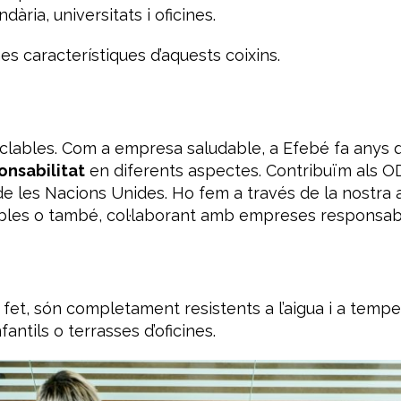
dària, universitats i oficines.
es característiques d’aquests coixins.
ciclables. Com a empresa saludable, a Efebé fa anys
nsabilitat
en diferents aspectes. Contribuïm als O
de les Nacions Unides. Ho fem a través de la nostra ac
ables o també, col·laborant amb empreses responsab
de fet, són completament resistents a l’aigua i a temp
nfantils o terrasses d’oficines.