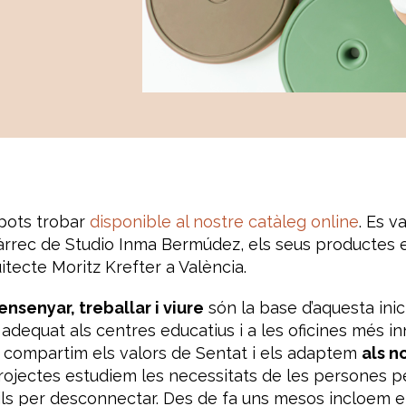
 pots trobar
disponible al nostre catàleg online
. Es v
 càrrec de Studio Inma Bermúdez, els seus productes 
itecte Moritz Krefter a València.
nsenyar, treballar i viure
són la base d’aquesta inici
adequat als centres educatius i a les oficines més 
é compartim els valors de Sentat i els adaptem
als n
projectes estudiem les necessitats de les persones per 
uils per desconnectar. Des de fa uns mesos incloem el