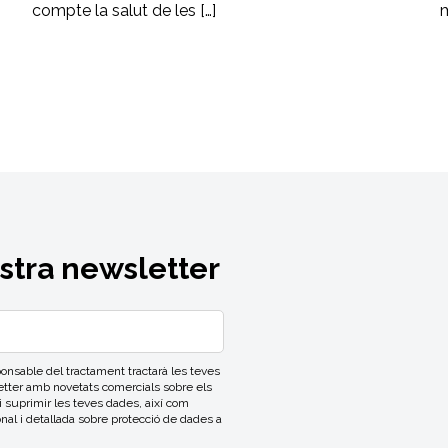
compte la salut de les […]
m
ostra newsletter
able del tractament tractarà les teves
letter amb novetats comercials sobre els
 i suprimir les teves dades, així com
onal i detallada sobre protecció de dades a