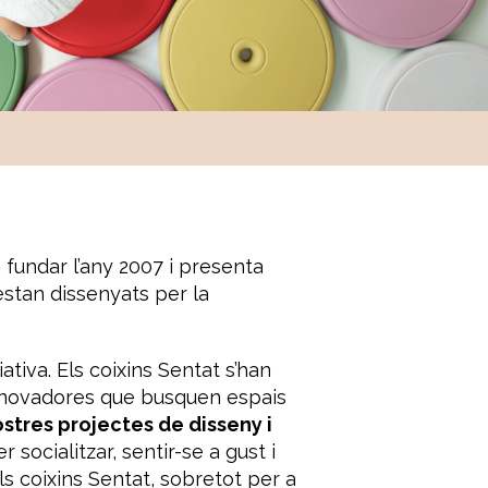
a fundar l’any 2007 i presenta
estan dissenyats per la
ativa. Els coixins Sentat s’han
innovadores que busquen espais
ostres projectes de disseny i
socialitzar, sentir-se a gust i
s coixins Sentat, sobretot per a