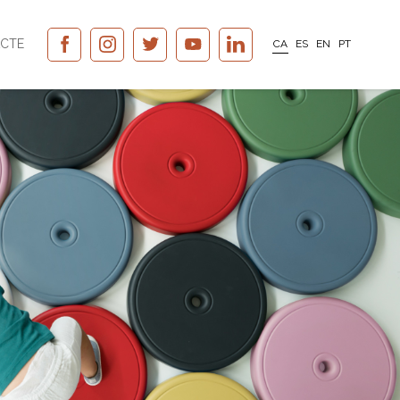
CTE
CA
ES
EN
PT