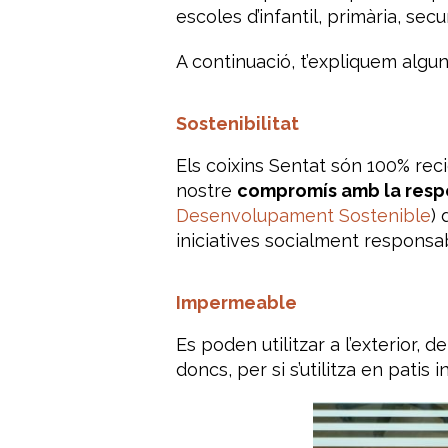
escoles d’infantil, primària, secun
A continuació, t’expliquem algun
Sostenibilitat
Els coixins Sentat són 100% re
nostre
compromís amb la respo
Desenvolupament Sostenible
) 
iniciatives socialment respons
Impermeable
Es poden utilitzar a l’exterior, 
doncs, per si s’utilitza en patis i