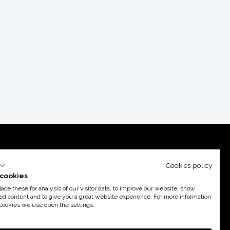
Cookies policy
cookies
ce these for analysis of our visitor data, to improve our website, show
ed content and to give you a great website experience. For more information
cookies we use open the settings.
port d’
Acció