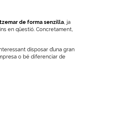
zemar de forma senzilla
, ja
ins en qüestió. Concretament,
interessant disposar d’una gran
’empresa o bé diferenciar de