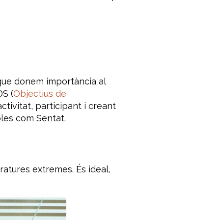
 que donem importància al
DS (
Objectius de
tivitat, participant i creant
les com Sentat.
eratures extremes. És ideal,