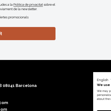
gudes a la
Politica de privacitat
sobre el
viament de la newsletter.
fertes promocionals
English
We use 
 B 08041 Barcelona
We may pla
personalis
about the 
.com
Amb el su
com