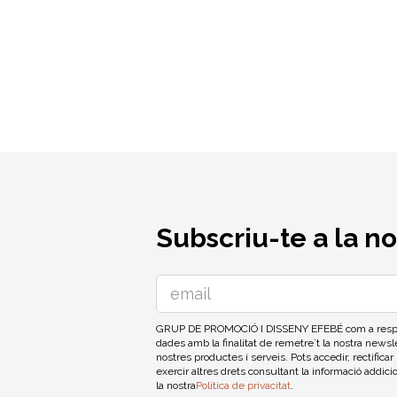
Subscriu-te a la n
GRUP DE PROMOCIÓ I DISSENY EFEBÉ com a respons
dades amb la finalitat de remetre´t la nostra news
nostres productes i serveis. Pots accedir, rectificar
exercir altres drets consultant la informació addici
la nostra
Politica de privacitat
.