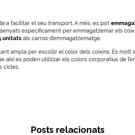
da a facilitar el seu transport. A més, es pot
emmagat
ssenyats específicament per emmagatzemar els coix
5 unitats
als carros d’emmagatzematge.
nt ampla per escollir el color dels coixins. És molt 
e així es poden utilitzar els colors corporatius de l
 cicles.
Posts relacionats