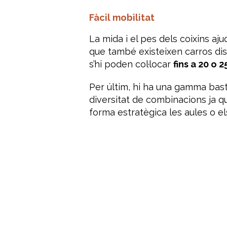
Fàcil mobilitat
La mida i el pes dels coixins aju
que també existeixen carros di
s’hi poden col·locar
fins a 20 o 2
Per últim, hi ha una gamma basta
diversitat de combinacions ja qu
forma estratègica les aules o els