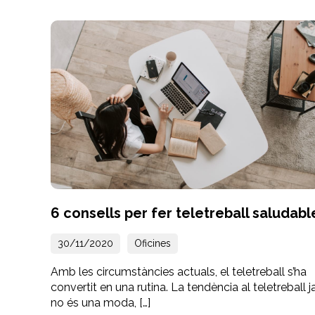
6 consells per fer teletreball saludabl
30/11/2020
Oficines
Amb les circumstàncies actuals, el teletreball s’ha
convertit en una rutina. La tendència al teletreball j
no és una moda, […]