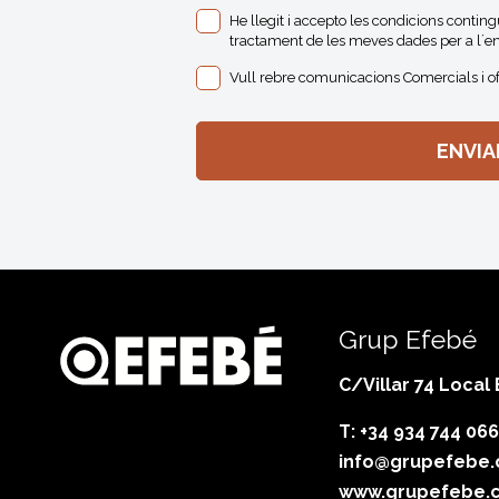
He llegit i accepto les condicions contin
tractament de les meves dades per a l´en
Vull rebre comunicacions Comercials i o
Grup Efebé
C/Villar 74 Local
T: +34 934 744 066
info@grupefebe
www.grupefebe.