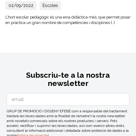
02/09/2022
Escoles
L’hort escolar pedagògic és una eina didàctica més, que permet posar
en pràctica un gran nombre de competències i disciplines […]
Subscriu-te a la nostra
newsletter
GRUP DE PROMOCIÓ I DISSENY EFEBÉ com a responsable del tractament
tractarà les teves dades amb la finalitat de remetre´t la nostra newsletter
amb novetats comercials sobre els nostres productes i serveis. Pots
accedir, rectificar i suprimir les teves dades, així com exercir altres drets
consultant la informació addicional i detallada sobre protecció de dades a la
nostra
Politica de privacitat
.