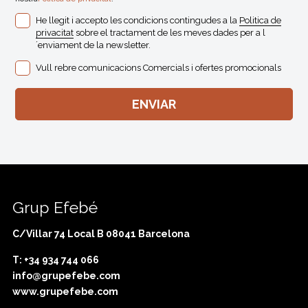
He llegit i accepto les condicions contingudes a la
Politica de
privacitat
sobre el tractament de les meves dades per a l
´enviament de la newsletter.
Vull rebre comunicacions Comercials i ofertes promocionals
Grup Efebé
C/Villar 74 Local B 08041 Barcelona
T: +34 934 744 066
info@grupefebe.com
www.grupefebe.com