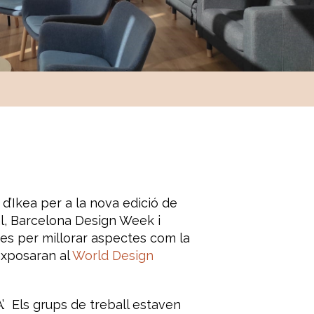
d’Ikea per a la nova edició de
al, Barcelona Design Week i
res per millorar aspectes com la
’exposaran al
World Design
A’.
Els grups de treball estaven