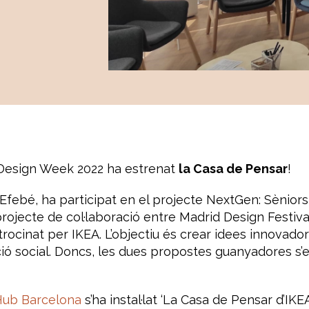
Design Week 2022 ha estrenat
la Casa de Pensar
!
Efebé, ha participat en el projecte NextGen: Sèniors 
rojecte de col·laboració entre Madrid Design Festiv
atrocinat per
IKEA.
L’objectiu és crear idees innovado
ració social. Doncs, les dues propostes guanyadores s
Hub Barcelona
s’ha instal·lat ‘La Casa de Pensar d’IKE