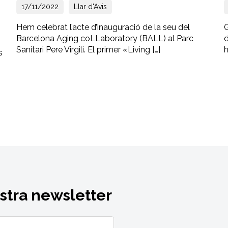
17/11/2022
Llar d'Avis
Hem celebrat l’acte d’inauguració de la seu del
G
Barcelona Aging coLLaboratory (BALL) al Parc
d
Sanitari Pere Virgili. El primer «Living […]
h
s
ostra newsletter