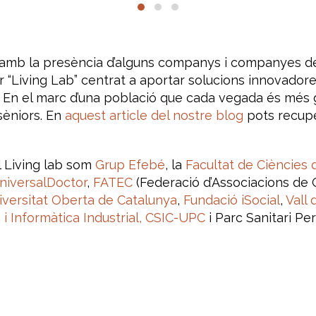
 amb la presència d’alguns companys i companyes de
r “Living Lab” centrat a aportar solucions innovador
 En el marc d’una població que cada vegada és més g
 sèniors. En
aquest article del nostre blog
pots recupe
l Living lab som
Grup Efebé
, la
Facultat de Ciències 
niversalDoctor
,
FATEC
(Federació d’Associacions de 
iversitat Oberta de Catalunya
,
Fundació iSocial
,
Vall 
a i Informàtica Industrial, CSIC-UPC
i Parc Sanitari Pere