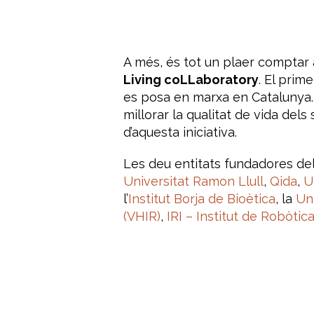
A més, és tot un plaer comptar
Living coLLaboratory
.
El prime
es posa en marxa en Catalunya.
millorar la qualitat de vida dels
d’aquesta iniciativa.
Les deu entitats fundadores de
Universitat Ramon Llull
,
Qida
,
U
l’
Institut Borja de Bioètica
, la
Un
(VHIR)
,
IRI – Institut de Robòtic