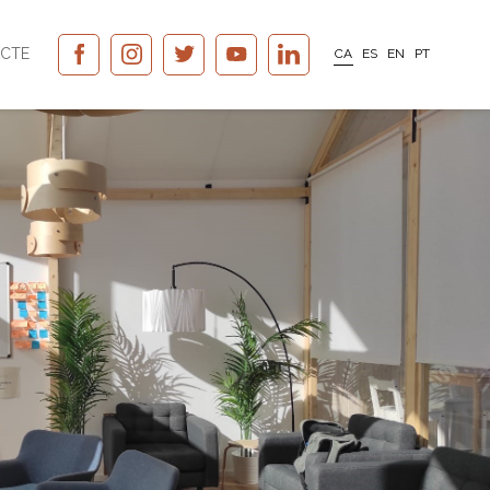
CTE
CA
ES
EN
PT