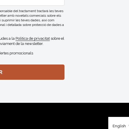
able del tractament tractarà les teves
letter amb novetats comercials sobre els
 i suprimir les teves dades, així com
onal i detallada sobre protecció de dades a
gudes a la
Politica de privacitat
sobre el
viament de la newsletter.
fertes promocionals
English