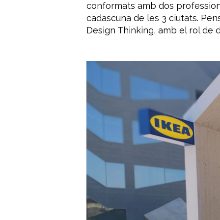
conformats amb dos professional
cadascuna de les 3 ciutats. P
en
Design Thinking,
amb el rol de d