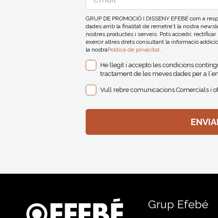
GRUP DE PROMOCIÓ I DISSENY EFEBÉ com a respons
dades amb la finalitat de remetre´t la nostra news
nostres productes i serveis. Pots accedir, rectificar
exercir altres drets consultant la informació addici
la nostra
Politica de privacitat
.
He llegit i accepto les condicions contin
tractament de les meves dades per a l´en
Vull rebre comunicacions Comercials i o
Grup Efebé