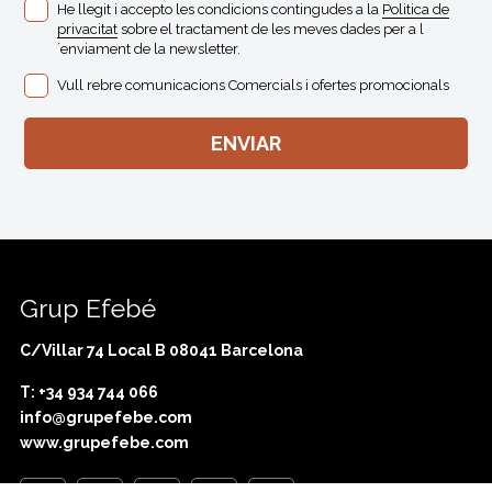
He llegit i accepto les condicions contingudes a la
Politica de
privacitat
sobre el tractament de les meves dades per a l
´enviament de la newsletter.
Vull rebre comunicacions Comercials i ofertes promocionals
Grup Efebé
C/Villar 74 Local B 08041 Barcelona
T: +34 934 744 066
info@grupefebe.com
www.grupefebe.com