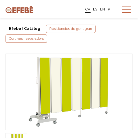
CA
ES
EN
PT
Efebé
|
Catàleg
Residències de gent gran
Cortines i separadors