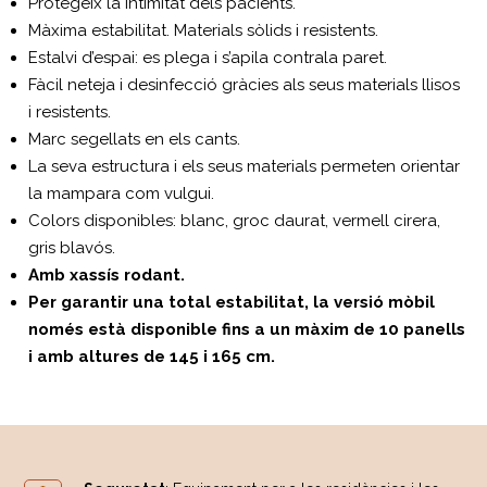
Protegeix la intimitat dels pacients.
Màxima estabilitat. Materials sòlids i resistents.
Estalvi d’espai: es plega i s’apila contrala paret.
Fàcil neteja i desinfecció gràcies als seus materials llisos
i resistents.
Marc segellats en els cants.
La seva estructura i els seus materials permeten orientar
la mampara com vulgui.
Colors disponibles: blanc, groc daurat, vermell cirera,
gris blavós.
Amb xassís rodant.
Per garantir una total estabilitat, la versió mòbil
només està d
isponible fins a un màxim de 10 panells
i amb altures de 145 i 165 cm.