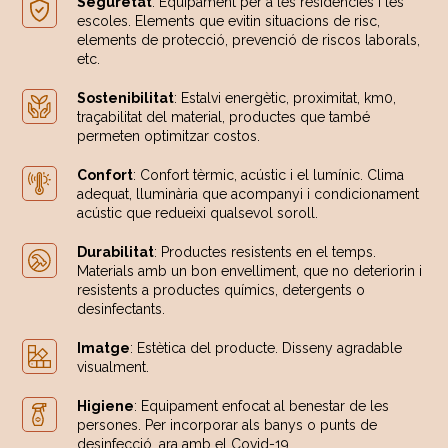
Seguretat
: Equipament per a les residències i les
escoles. Elements que evitin situacions de risc,
elements de protecció, prevenció de riscos laborals,
etc.
Sostenibilitat
: Estalvi energètic, proximitat, km0,
traçabilitat del material, productes que també
permeten optimitzar costos.
Confort
: Confort tèrmic, acústic i el lumínic. Clima
adequat, lluminària que acompanyi i condicionament
acústic que redueixi qualsevol soroll.
Durabilitat
: Productes resistents en el temps.
Materials amb un bon envelliment, que no deteriorin i
resistents a productes químics, detergents o
desinfectants.
Imatge
: Estètica del producte. Disseny agradable
visualment.
Higiene
: Equipament enfocat al benestar de les
persones. Per incorporar als banys o punts de
desinfecció, ara amb el Covid-19.