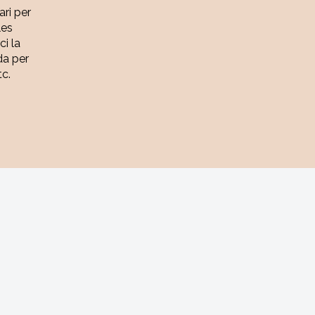
ari per
les
ci la
da per
tc.