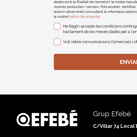
dades amb la finalitat de remetre´t la nostra news
nostres productes i serveis. Pots accedir, rectificar
exercir altres drets consultant la informació addici
la nostra
Politica de privacitat
.
He llegit i accepto les condicions contin
tractament de les meves dades per a l´en
Vull rebre comunicacions Comercials i o
Grup Efebé
C/Villar 74 Local