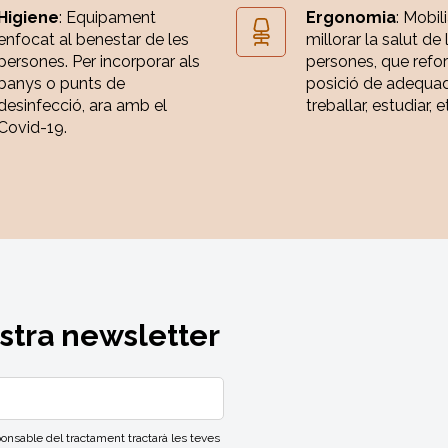
Higiene
: Equipament
Ergonomia
: Mobili
enfocat al benestar de les
millorar la salut de 
persones. Per incorporar als
persones, que refor
banys o punts de
posició de adequa
desinfecció, ara amb el
treballar, estudiar, e
Covid-19.
ostra newsletter
able del tractament tractarà les teves