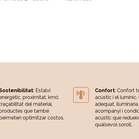
Sostenibilitat
: Estalvi
Confort
: Confort t
energètic, proximitat, km0,
acústic i el lumínic.
traçabilitat del material,
adequat, lluminària
productes que també
acompanyi i condi
permeten optimitzar costos.
acústic que redueix
qualsevol soroll.