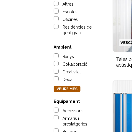
Altres
Escoles
Oficines
Residències de
gent gran
VESC
Ambient
Banys
Teles p
Col·laboració
acústiq
Creativitat
Debat
VEURE MÉS
Equipament
Accessoris
Armaris i
prestatgeries
Butacas