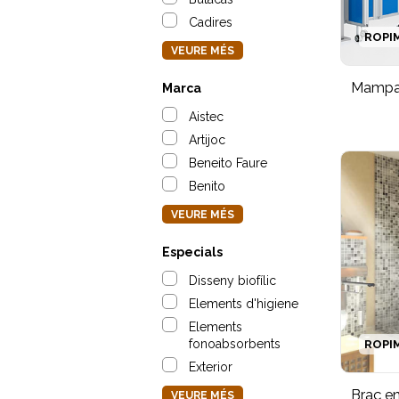
Cadires
ROPI
VEURE MÉS
Mampara
Marca
Aistec
Artijoc
Beneito Faure
Benito
VEURE MÉS
Especials
Disseny biofílic
Elements d'higiene
Elements
fonoabsorbents
ROPI
Exterior
Braç en
VEURE MÉS