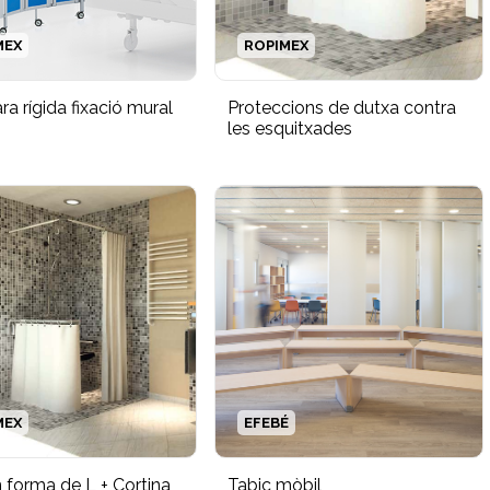
MEX
ROPIMEX
 rígida fixació mural
Proteccions de dutxa contra
les esquitxades
MEX
EFEBÉ
 forma de L + Cortina
Tabic mòbil