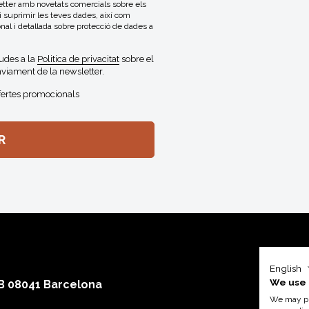
letter amb novetats comercials sobre els
 i suprimir les teves dades, així com
onal i detallada sobre protecció de dades a
gudes a la
Politica de privacitat
sobre el
viament de la newsletter.
fertes promocionals
English
We use 
 B 08041 Barcelona
We may pla