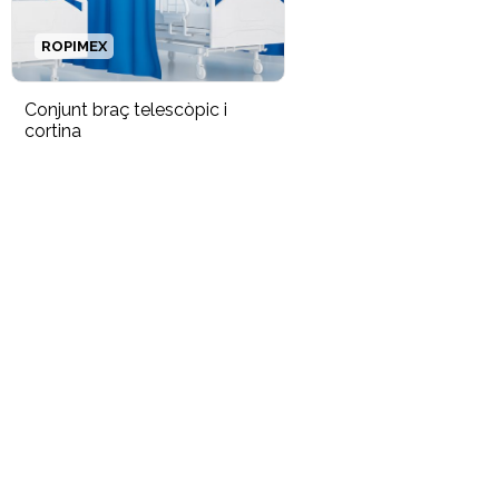
ROPIMEX
Conjunt braç telescòpic i
cortina