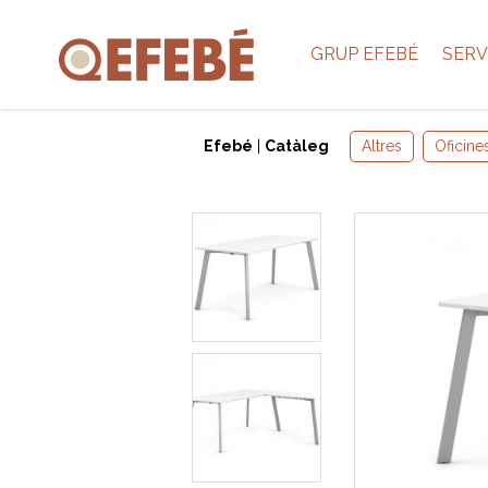
GRUP EFEBÉ
SERV
Efebé
|
Catàleg
Altres
Oficine