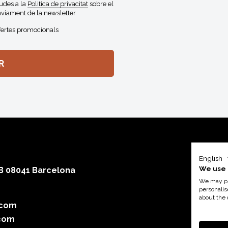
gudes a la
Politica de privacitat
sobre el
viament de la newsletter.
fertes promocionals
English
We use 
 B 08041 Barcelona
We may pla
personalis
about the 
.com
Amb el su
com