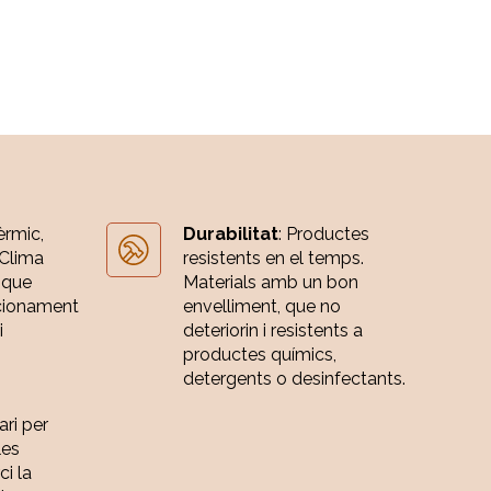
èrmic,
Durabilitat
: Productes
 Clima
resistents en el temps.
 que
Materials amb un bon
cionament
envelliment, que no
i
deteriorin i resistents a
productes químics,
detergents o desinfectants.
ari per
les
ci la