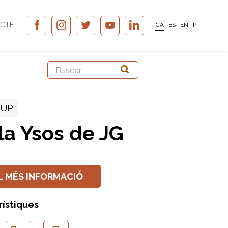
CTE
CA
ES
EN
PT
OUP
la Ysos de JG
L MÉS INFORMACIÓ
rístiques