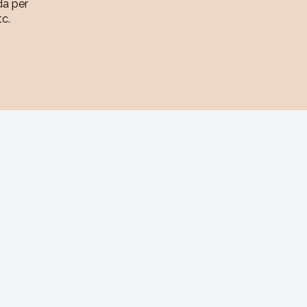
da per
tc.