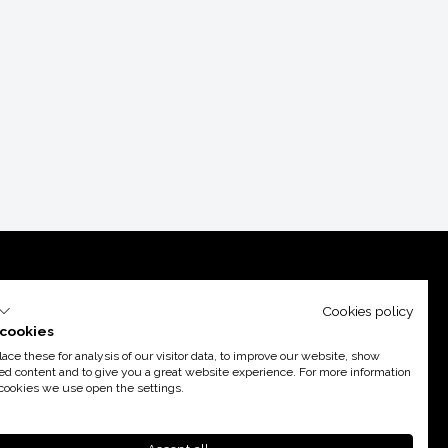
Cookies policy
cookies
ce these for analysis of our visitor data, to improve our website, show
ed content and to give you a great website experience. For more information
cookies we use open the settings.
port d’
Acció