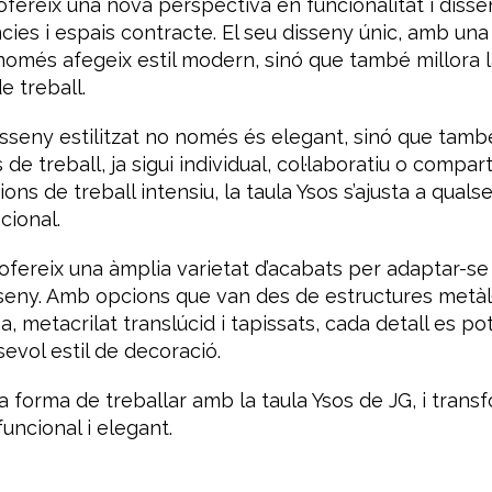
ofereix una nova perspectiva en funcionalitat i diss
dències i espais contracte. El seu disseny únic, amb una
només afegeix estil modern, sinó que també millora l
de treball.
sseny estilitzat no només és elegant, sinó que tamb
de treball, ja sigui individual, col·laboratiu o compar
ions de treball intensiu, la taula Ysos s’ajusta a qualse
cional.
 ofereix una àmplia varietat d’acabats per adaptar-se
seny. Amb opcions que van des de estructures metàl·l
 metacrilat translúcid i tapissats, cada detall es po
vol estil de decoració.
forma de treballar amb la taula Ysos de JG, i transf
uncional i elegant.