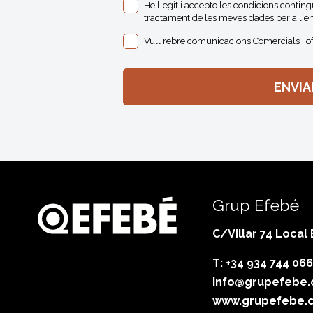
He llegit i accepto les condicions contin
tractament de les meves dades per a l´en
Vull rebre comunicacions Comercials i o
Grup Efebé
C/Villar 74 Local
T: +34 934 744 066
info@grupefebe
www.grupefebe.