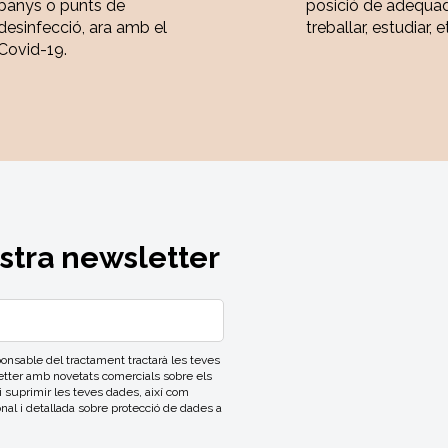
banys o punts de
posició de adequa
desinfecció, ara amb el
treballar, estudiar, e
Covid-19.
ostra newsletter
able del tractament tractarà les teves
letter amb novetats comercials sobre els
 i suprimir les teves dades, així com
onal i detallada sobre protecció de dades a