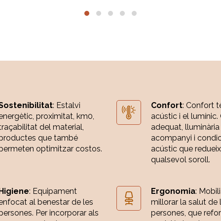
Sostenibilitat
: Estalvi
Confort
: Confort t
energètic, proximitat, km0,
acústic i el lumínic.
traçabilitat del material,
adequat, lluminària
productes que també
acompanyi i condi
permeten optimitzar costos.
acústic que redueix
qualsevol soroll.
Higiene
: Equipament
Ergonomia
: Mobili
enfocat al benestar de les
millorar la salut de 
persones. Per incorporar als
persones, que refor