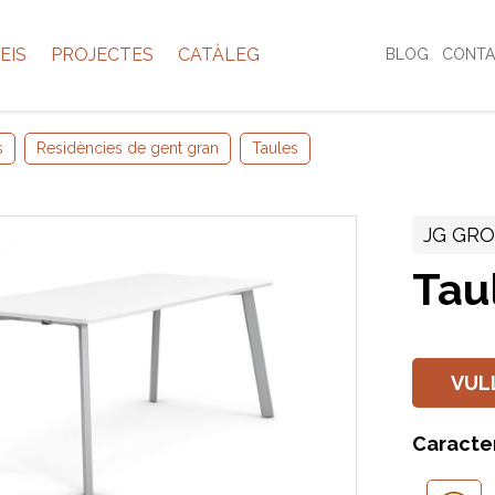
EIS
PROJECTES
CATÀLEG
BLOG
CONTA
s
Residències de gent gran
Taules
JG GR
Tau
VUL
Caracte