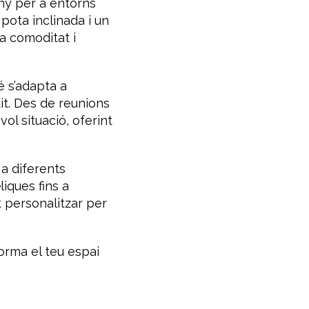
eny per a entorns
 pota inclinada i un
a comoditat i
é s’adapta a
tit. Des de reunions
vol situació, oferint
 a diferents
iques fins a
t personalitzar per
orma el teu espai