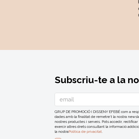
Subscriu-te a la n
GRUP DE PROMOCIÓ I DISSENY EFEBÉ com a respons
dades amb la finalitat de remetre´t la nostra news
nostres productes i serveis. Pots accedir, rectificar
exercir altres drets consultant la informació addici
la nostra
Politica de privacitat
.