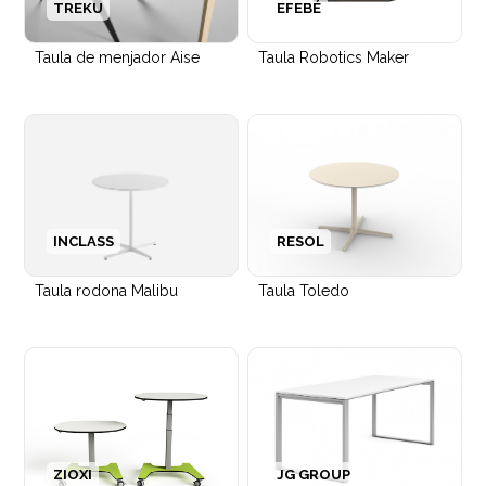
TREKU
EFEBÉ
Taula de menjador Aise
Taula Robotics Maker
INCLASS
RESOL
Taula rodona Malibu
Taula Toledo
Tamboret Lottus Wood Spin
ZIOXI
JG GROUP