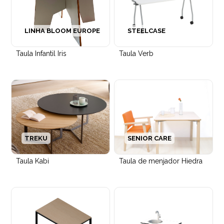
LINHA BLOOM EUROPE
STEELCASE
Taula Infantil Iris
Taula Verb
Cadira amb braços Smart entapissada
TREKU
SENIOR CARE
Taula Kabi
Taula de menjador Hiedra