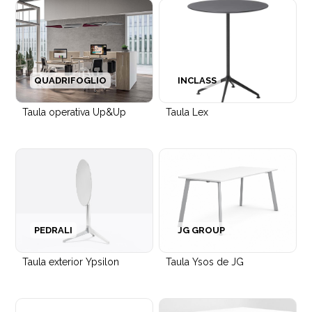
Jardineres i panells acústics OTOgreen
QUADRIFOGLIO
INCLASS
Taula operativa Up&Up
Taula Lex
PEDRALI
JG GROUP
Taula exterior Ypsilon
Taula Ysos de JG