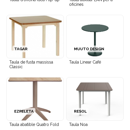
oficines
Dutxa Showee per hospitals i residències
TAGAR
MUUTO DESIGN
Taula de fusta massissa
Taula Linear Café
Classic
Tamboret Alt Manual Thinking
EZPELETA
RESOL
Taula abatible Quatro Fold
Taula Noa