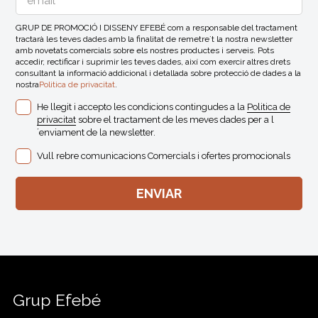
GRUP DE PROMOCIÓ I DISSENY EFEBÉ com a responsable del tractament
tractarà les teves dades amb la finalitat de remetre´t la nostra newsletter
amb novetats comercials sobre els nostres productes i serveis. Pots
accedir, rectificar i suprimir les teves dades, així com exercir altres drets
consultant la informació addicional i detallada sobre protecció de dades a la
nostra
Politica de privacitat
.
He llegit i accepto les condicions contingudes a la
Politica de
privacitat
sobre el tractament de les meves dades per a l
´enviament de la newsletter.
Vull rebre comunicacions Comercials i ofertes promocionals
Grup Efebé