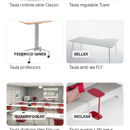
Taula rodona sèrie Classic
Taula regulable Tcare
FEDERICO GINER
SELLEX
Taula professors
Taula amb ala FLY
Cadira Binar Executive per oficines
QUADRIFOGLIO
INCLASS
Taula d’oficina Idea Flip-up
Taula auxiliar LAN per a