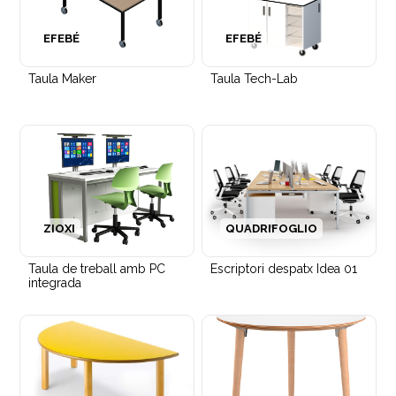
Cadira amb braços Barcino amb coixí
EFEBÉ
EFEBÉ
Taula Maker
Taula Tech-Lab
ZIOXI
QUADRIFOGLIO
Taula de treball amb PC
Escriptori despatx Idea 01
integrada