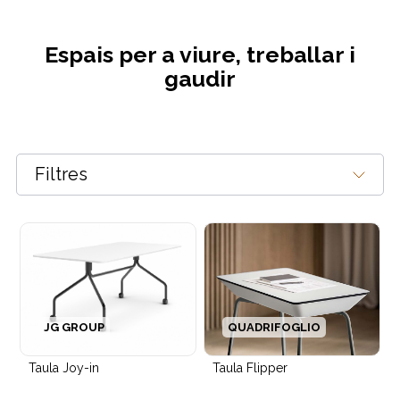
Espais per a viure, treballar i
gaudir
Filtres
Panells acústics Gama Acoustic Foam
JG GROUP
QUADRIFOGLIO
Taula Joy-in
Taula Flipper