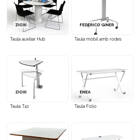
ZIOXI
FEDERICO GINER
Taula auxiliar Hub
Taula mòbil amb rodes
Puf entapissat circular Entropy
ZIOXI
ENEA
Taula T41
Taula Folio