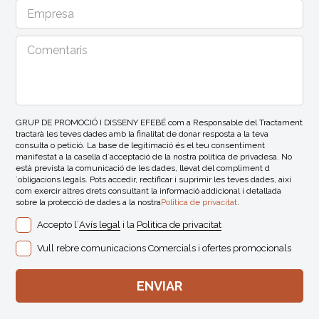
GRUP DE PROMOCIÓ I DISSENY EFEBÉ com a Responsable del Tractament
tractarà les teves dades amb la finalitat de donar resposta a la teva
consulta o petició. La base de legitimació és el teu consentiment
manifestat a la casella d´acceptació de la nostra política de privadesa. No
està prevista la comunicació de les dades, llevat del compliment d
´obligacions legals. Pots accedir, rectificar i suprimir les teves dades, així
com exercir altres drets consultant la informació addicional i detallada
sobre la protecció de dades a la nostra
Politica de privacitat
.
Accepto l´
Avís legal
i la
Politica de privacitat
Vull rebre comunicacions Comercials i ofertes promocionals