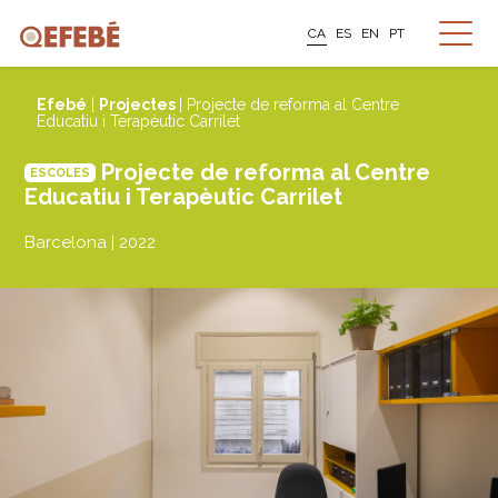
CA
ES
EN
PT
Efebé
|
Projectes
| Projecte de reforma al Centre
Educatiu i Terapèutic Carrilet
Projecte de reforma al Centre
ESCOLES
Educatiu i Terapèutic Carrilet
Barcelona | 2022