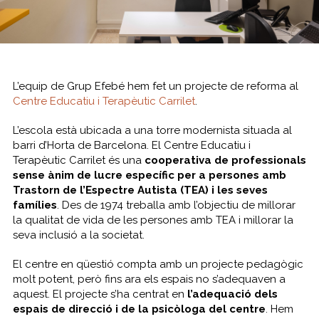
L’equip de Grup Efebé hem fet un projecte de reforma al
Centre Educatiu i Terapèutic Carrilet
.
L’escola està ubicada a una torre modernista situada al
barri d’Horta de Barcelona. El Centre Educatiu i
Terapèutic Carrilet és una
cooperativa de professionals
sense ànim de lucre específic per a persones amb
Trastorn de l’Espectre Autista (TEA) i les seves
famílies
. Des de 1974 treballa amb l’objectiu de millorar
la qualitat de vida de les persones amb TEA i millorar la
seva inclusió a la societat.
El centre en qüestió compta amb un projecte pedagògic
molt potent, però fins ara els espais no s’adequaven a
aquest. El projecte s’ha centrat en
l’adequació dels
espais de direcció i de la psicòloga del centre
. Hem