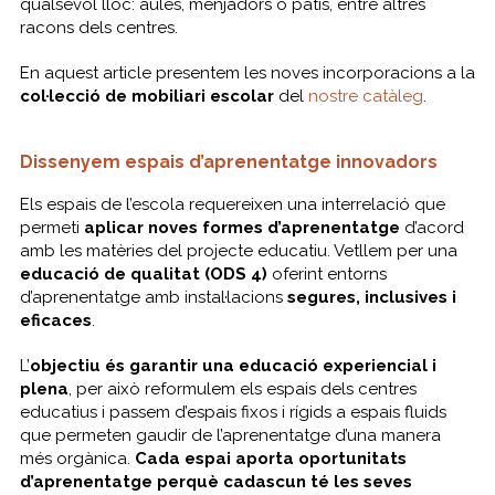
qualsevol lloc: aules, menjadors o patis, entre altres
racons dels centres.
En aquest article presentem les noves incorporacions a la
col·lecció de mobiliari escolar
del
nostre catàleg
.
Dissenyem espais d’aprenentatge innovadors
Els espais de l’escola requereixen una interrelació que
permeti
aplicar noves formes d’aprenentatge
d’acord
amb les matèries del projecte educatiu. Vetllem per una
educació de qualitat (ODS 4)
oferint entorns
d’aprenentatge amb instal·lacions
segures, inclusives i
eficaces
.
L’
objectiu és garantir una educació experiencial i
plena
, per això reformulem els espais dels centres
educatius i passem d’espais fixos i rígids a espais fluids
que permeten gaudir de l’aprenentatge d’una manera
més orgànica.
Cada espai aporta oportunitats
d’aprenentatge perquè cadascun té les seves