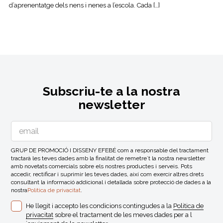
d’aprenentatge dels nens i nenes a l’escola. Cada […]
Subscriu-te a la nostra
newsletter
GRUP DE PROMOCIÓ I DISSENY EFEBÉ com a responsable del tractament
tractarà les teves dades amb la finalitat de remetre´t la nostra newsletter
amb novetats comercials sobre els nostres productes i serveis. Pots
accedir, rectificar i suprimir les teves dades, així com exercir altres drets
consultant la informació addicional i detallada sobre protecció de dades a la
nostra
Politica de privacitat
.
He llegit i accepto les condicions contingudes a la
Politica de
privacitat
sobre el tractament de les meves dades per a l