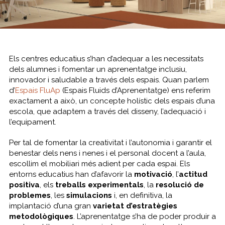
Els centres educatius s’han d’adequar a les necessitats
dels alumnes i fomentar un aprenentatge inclusiu,
innovador i saludable a través dels espais. Quan parlem
d’
Espais FluAp
(Espais Fluids d’Aprenentatge) ens referim
exactament a això, un concepte holístic dels espais d’una
escola, que adaptem a través del disseny, l’adequació i
l’equipament.
Per tal de fomentar la creativitat i l’autonomia i garantir el
benestar dels nens i nenes i el personal docent a l’aula,
escollim el mobiliari més adient per cada espai. Els
entorns educatius han d’afavorir la
motivació
, l’
actitud
positiva
, els
treballs experimentals
, la
resolució de
problemes
, les
simulacions
i, en definitiva, la
implantació d’una gran
varietat d’estratègies
metodològiques
. L’aprenentatge s’ha de poder produir a