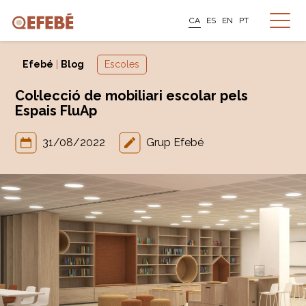
CA
ES
EN
PT
Efebé
|
Blog
Escoles
Col·lecció de mobiliari escolar pels
Espais FluAp
31/08/2022
Grup Efebé