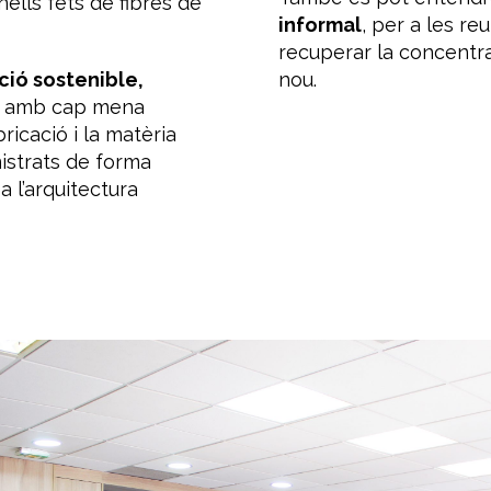
lls fets de fibres de
informal
, per a les re
recuperar la concentrac
ció sostenible,
nou.
a amb cap mena
icació i la matèria
istrats de forma
a l’arquitectura