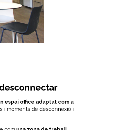
r desconnectar
n espai
office
adaptat com a
ts i moments de desconnexió i
re com
una zona de treball