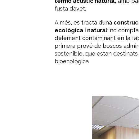
termo acústic natural,
amb pane
fusta d’avet.
A més, es tracta d’una
construc
ecològica i natural
: no compt
d’element contaminant en la fabr
primera prové de boscos admin
sostenible, que estan destinats 
bioecològica.