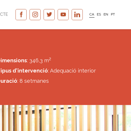
CTE
CA
ES
EN
PT
2
imensions
: 346,3 m
ipus d'intervenció
: Adequació interior
uració
: 8 setmanes