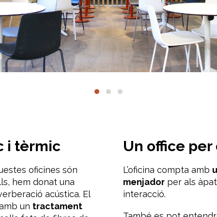
 i tèrmic
Un office pe
uestes oficines són
L’oficina compta amb
u
lls, hem donat una
menjador
per als àpa
verberació acústica. El
interacció.
at amb un
tractament
També es pot entend