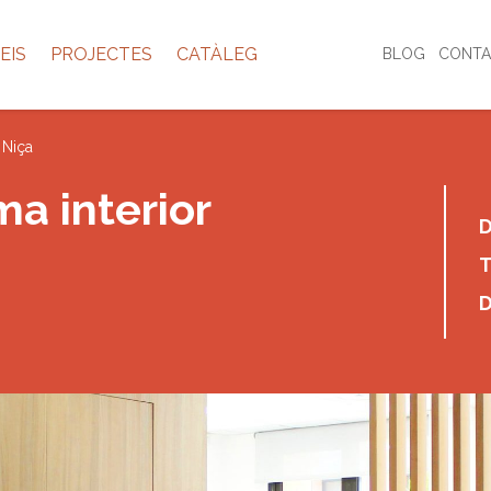
EIS
PROJECTES
CATÀLEG
BLOG
CONTA
 Niça
a interior
D
T
D