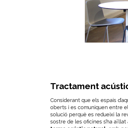
Tractament acústic
Considerant que els espais d’aq
oberts i es comuniquen entre e
solució perquè es redueixi la re
sostre de les oficines s’ha aïll