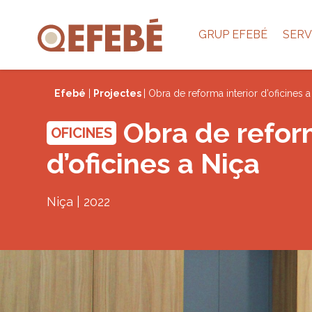
GRUP EFEBÉ
SERV
Efebé
|
Projectes
| Obra de reforma interior d’oficines a
Obra de reform
OFICINES
d’oficines a Niça
Niça | 2022