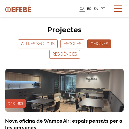
CA
ES
EN
PT
Projectes
ALTRES SECTORS
ESCOLES
OFICINES
RESIDÈNCIES
OFICINES
Nova oficina de Wamos Air: espais pensats per a
les persones