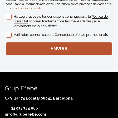
consultant la informació addicional i detallada sobre protecció de dades a la
nostra
Politica de privacitat
.
He llegit i accepto les condicions contingudes a la
Politica de
privacitat
sobre el tractament de les meves dades per a l
´enviament de la newsletter.
Vull rebre comunicacions Comercials i ofertes promocionals
Grup Efebé
C/Villar 74 Local B 08041 Barcelona
T: +34 934 744 066
info@grupefebe.com