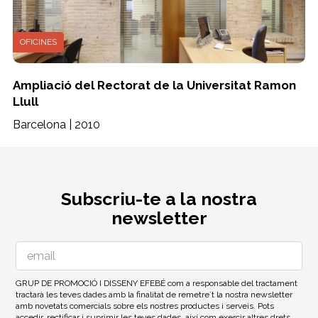
OFICINES
Ampliació del Rectorat de la Universitat Ramon
Llull
Barcelona | 2010
Subscriu-te a la nostra
newsletter
GRUP DE PROMOCIÓ I DISSENY EFEBÉ com a responsable del tractament
tractarà les teves dades amb la finalitat de remetre´t la nostra newsletter
amb novetats comercials sobre els nostres productes i serveis. Pots
accedir, rectificar i suprimir les teves dades, així com exercir altres drets